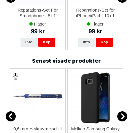
er
Reparations-Set För
Reparations-Set för
Smartphone - 8 i 1
iPhone/iPad - 10 i 1
M
I lager
I lager
99 kr
99 kr
Info
Köp
Info
Köp
Senast visade produkter
0,6 mm Y-skruvmejsel till
Melkco Samsung Galaxy
i