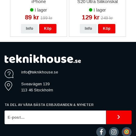
a
iPhone
S20 Ultra Silikonskal
7/8/X/11/12/13/14/15 -
Aqua - Svart
I lager
I lager
Tri-Wing
89 kr
129 kr
199 kr
249 kr
Info
Köp
Info
Köp
info@teknikhouse.se
Sveavägen 139
113 46 Stockholm
TA DEL AV VÅRA BÄSTA ERBJUDANDEN & NYHETER