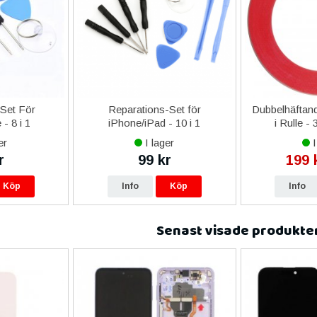
-Set För
Reparations-Set för
Dubbelhäftand
- 8 i 1
iPhone/iPad - 10 i 1
i Rulle -
er
I lager
I
r
99 kr
199 
Köp
Info
Köp
Info
Senast visade produkte