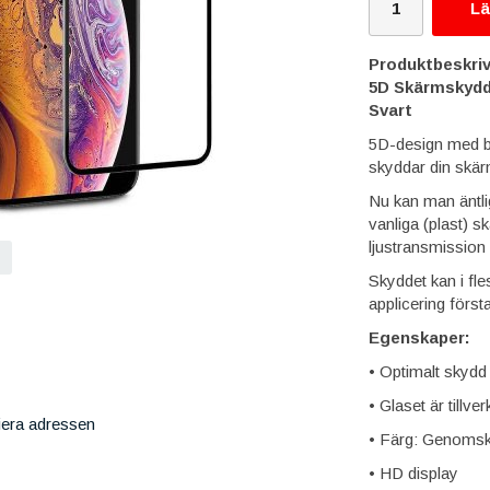
Lä
Produktbeskriv
5D Skärmskydd 
Svart
5D-design med bö
skyddar din skär
Nu kan man äntli
vanliga (plast) 
ljustransmission 
Skyddet kan i fle
applicering först
Egenskaper:
• Optimalt skydd
• Glaset är tillv
iera adressen
• Färg: Genomski
• HD display