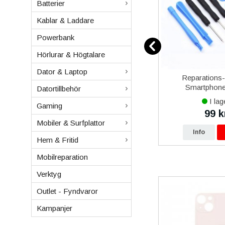
Batterier
Kablar & Laddare
Powerbank
Hörlurar & Högtalare
Dator & Laptop
12
Samsung Galaxy Xcover 5
Reparations
vart
Batteri Original
Smartphone 
Datortillbehör
I lager
I lag
Gaming
479 kr
99 k
0 kr
490 kr
Mobiler & Surfplattor
p
Info
Köp
Info
Hem & Fritid
Mobilreparation
Verktyg
Outlet - Fyndvaror
Kampanjer