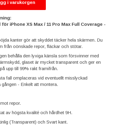
gg i varukorgen
ning:
för iPhone XS Max / 11 Pro Max Full Coverage -
jda kanter gör att skyddet täcker hela skärmen. Du
m från oönskade repor, fläckar och stötar.
gen behålla den lyxiga känsla som försvinner med
skärmskydd, glaset är mycket transparent och ger en
på upp till 99% rakt framifrån.
sta fall omplaceras vid eventuellt misslyckad
a gången - Enkelt att montera.
 mot repor.
erkat av högsta kvalité och hårdhet 9H.
nlig (Transparent) och Svart kant.