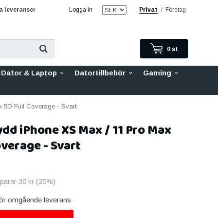
 leveranser
Logga in
Privat
/
Företag
0
st
Dator & Laptop
Datortillbehör
Gaming
5D Full Coverage - Svart
dd iPhone XS Max / 11 Pro Max
overage - Svart
sparar
30 kr
(
20
%)
 för omgående leverans