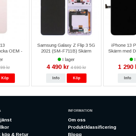
 13
Samsung Galaxy Z Flip 3 5G
iPhone 13 
lucka OEM -
2021 (SM-F711B) Skärm
Skärm med Di
a
med LCD Display Original -
Kvalit
er
I lager
I
Lavendel/Lila
4 490 kr
1 290 
99 kr
4 690 kr
Köp
Info
Köp
Info
A
INFORMATION
jänst
Om oss
lkor
Produktklassificering
 köp & Retur
Blogg