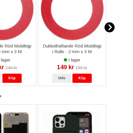
e Röd Mobiltejp
Dubbelhäftande Röd Mobiltejp
ESD-Armb
 3 mm x 3 M
i Rulle - 2 mm x 3 M
a
 lager
I lager
kr
149 kr
9
249 kr
199 kr
Köp
Info
Köp
In
r