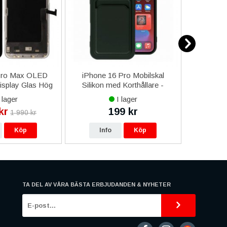
Pro Max OLED
iPhone 16 Pro Mobilskal
iPhone 
splay Glas Hög
Silikon med Korthållare -
med Extra
et - Svart
Militärgrön
 lager
I lager
kr
199 kr
24
1 990 kr
Köp
Info
Köp
In
TA DEL AV VÅRA BÄSTA ERBJUDANDEN & NYHETER