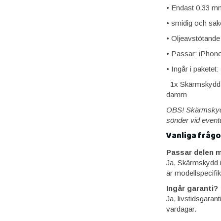
• Endast 0,33 mm
• smidig och säke
• Oljeavstötande 
• Passar: iPhon
• Ingår i paketet:
1x Skärmskydd, 1
damm
OBS! Skärmskyddet
sönder vid event
Vanliga frågo
Passar delen m
Ja, Skärmskydd 
är modellspecifik
Ingår garanti?
Ja, livstidsgaran
vardagar.