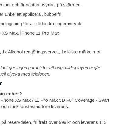
 tunt och är nästan osynligt på skärmen.
r Enkel att applicera , bubbelfri
beläggning för att förhindra fingeravtryck
e XS Max, iPhone 11 Pro Max
x Alkohol rengöringsservett, 1x klistermärke mot
 ger ingen garanti för att originaldisplayen ej går
uell olycka med telefonen.
r
in enhet?
iPhone XS Max / 11 Pro Max 5D Full Coverage - Svart
 och funktionstestad före leverans.
ti på reservdelen, fri frakt över 999 kr och leverans 1–3