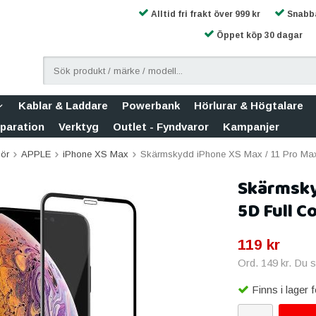
Alltid fri frakt över 999 kr
Snabba
Öppet köp 30 dagar
Kablar & Laddare
Powerbank
Hörlurar & Högtalare
eparation
Verktyg
Outlet - Fyndvaror
Kampanjer
hör
APPLE
iPhone XS Max
Skärmskydd iPhone XS Max / 11 Pro Max 
Skärmsky
5D Full C
119 kr
Ord.
149 kr
. Du 
Finns i lager