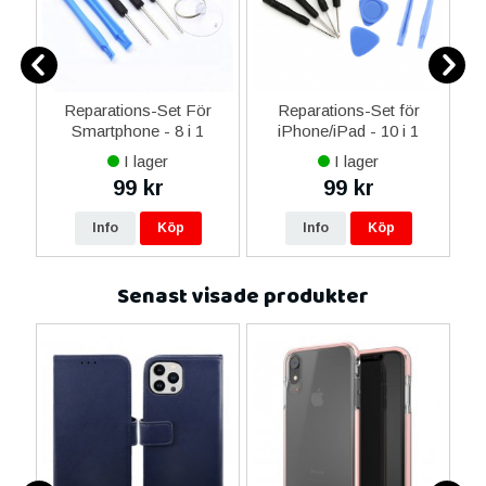
er
Reparations-Set För
Reparations-Set för
Smartphone - 8 i 1
iPhone/iPad - 10 i 1
M
I lager
I lager
99 kr
99 kr
Info
Köp
Info
Köp
Senast visade produkter