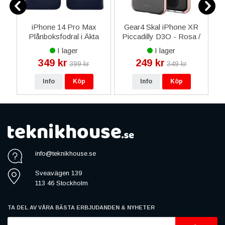
ed
iPhone 14 Pro Max
Gear4 Skal iPhone XR
i
Plånboksfodral i Äkta
Piccadilly D3O - Rosa /
D
Läder RV - Blå
Transparent
I lager
I lager
349 kr
249 kr
399 kr
349 kr
Info
Köp
Info
Köp
info@teknikhouse.se
Sveavägen 139
113 46 Stockholm
TA DEL AV VÅRA BÄSTA ERBJUDANDEN & NYHETER