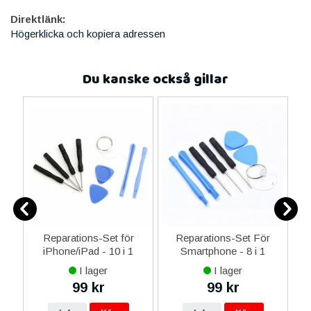
Direktlänk:
Högerklicka och kopiera adressen
Du kanske också gillar
0
Reparations-Set för
Reparations-Set För
ed
iPhone/iPad - 10 i 1
Smartphone - 8 i 1
M
m
I lager
I lager
99 kr
99 kr