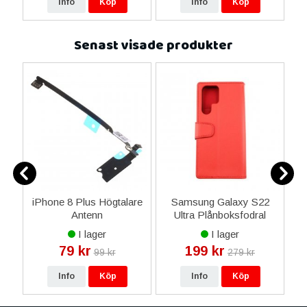
Info
Köp
Info
Köp
Senast visade produkter
ne
iPhone 8 Plus Högtalare
Samsung Galaxy S22
l
Antenn
Ultra Plånboksfodral
S
-
med Extra Kortfack -
I lager
I lager
Röd
79 kr
199 kr
99 kr
279 kr
Info
Köp
Info
Köp