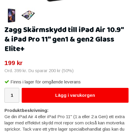
Zagg Skärmskydd till iPad Air 10.9"
& iPad Pro 11" gen1 & gen2 Glass
Elite+
199 kr
Ord.
399 kr
. Du sparar
200 kr
(
50
%)
Finns i lager för omgående leverans
Lägg i varukorgen
Produktbeskrivning:
Ge din iPad Air 4 eller iPad Pro 11" (1:a eller 2:a Gen) ett extra
lager med effektivt skydd mot repor som också kan motverka
sprickor. Tack vare ett yttre lager specialbehandlat glas kan du