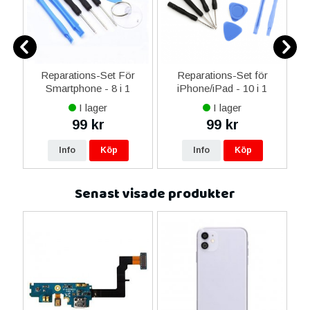
er
Reparations-Set För
Reparations-Set för
Smartphone - 8 i 1
iPhone/iPad - 10 i 1
M
I lager
I lager
99 kr
99 kr
Info
Köp
Info
Köp
Senast visade produkter