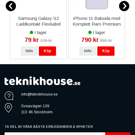
e
Samsung Galaxy S2
iPhone 11 Baksida med
Laddkontakt Flexkabel
Komplett Ram Premium
i9100 - Original
- Lila
I lager
I lager
79 kr
790 kr
129 kr
890 kr
Info
Köp
Info
Köp
info@teknikhouse.se
Sveavägen 139
113 46 Stockholm
TA DEL AV VÅRA BÄSTA ERBJUDANDEN & NYHETER