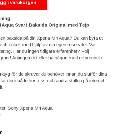
gg i varukorgen
ning:
 Aqua Svart Baksida Original med Tejp
en baksida på din Xperia M4 Aqua? Du kan byta ut
och enkelt med hjälp av din egen reservdel. Var
tering. Har du ingen tidigare erfarenhet? Följ
grant! Antingen det eller ha någon med erfarenhet i
verktyg för de skruvar du behöver innan du slutför dina
ttar dem både hos oss och andra ställen på internet,
t.
itet: Sony Xperia M4 Aqua
t
r