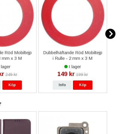
e Röd Mobiltejp
Dubbelhäftande Röd Mobiltejp
ESD-Armb
 3 mm x 3 M
i Rulle - 2 mm x 3 M
a
 lager
I lager
kr
149 kr
9
249 kr
199 kr
Köp
Info
Köp
In
r