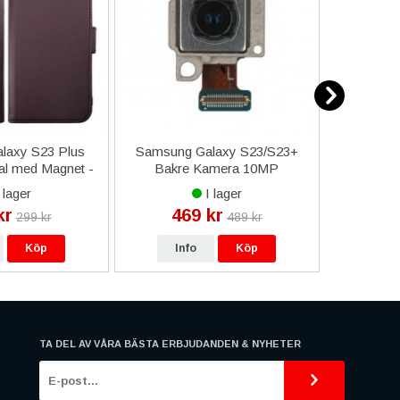
laxy S23 Plus
Samsung Galaxy S23/S23+
Richmond
al med Magnet -
Bakre Kamera 10MP
Pro Max
Lila
Telephoto Original
S
 lager
I lager
kr
469 kr
19
299 kr
489 kr
Köp
Info
Köp
In
TA DEL AV VÅRA BÄSTA ERBJUDANDEN & NYHETER