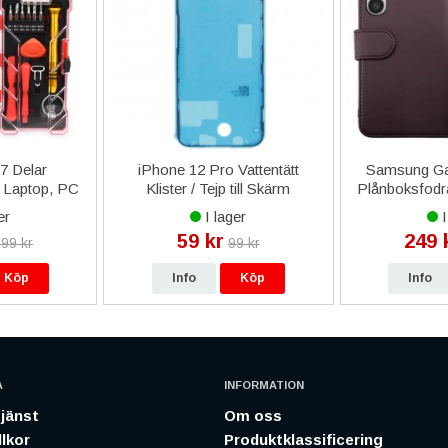
17 Delar
iPhone 12 Pro Vattentätt
Samsung Ga
 Laptop, PC
Klister / Tejp till Skärm
Plånboksfodr
er
I lager
I
59 kr
249 
99 kr
99 kr
Köp
Info
Köp
Info
A
INFORMATION
jänst
Om oss
lkor
Produktklassificering