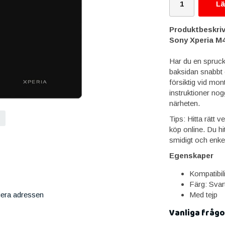
Lä
Produktbeskriv
Sony Xperia M4
Har du en spruck
baksidan snabbt 
försiktig vid mon
instruktioner nog
närheten.
Tips: Hitta rätt 
köp online. Du hi
smidigt och enkel
Egenskaper
Kompatibil
Färg: Svar
Med tejp
iera adressen
Vanliga frågo