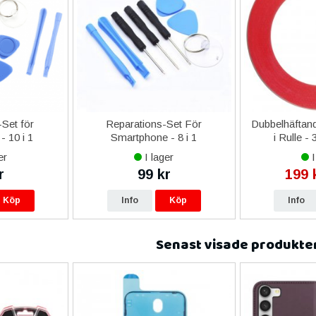
Set för
Reparations-Set För
Dubbelhäftand
- 10 i 1
Smartphone - 8 i 1
i Rulle -
er
I lager
I
r
99 kr
199 
Köp
Info
Köp
Info
Senast visade produkte