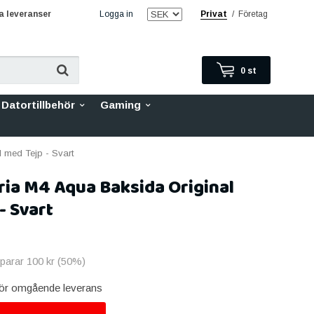
 leveranser
Logga in
Privat
/
Företag
0
st
Datortillbehör
Gaming
 med Tejp - Svart
ia M4 Aqua Baksida Original
- Svart
sparar
100 kr
(
50
%)
 för omgående leverans