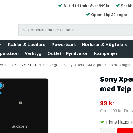
Alltid fri frakt över 999 kr
Snabba
Öppet köp 30 dagar
Kablar & Laddare
Powerbank
Hörlurar & Högtalare
eparation
Verktyg
Outlet - Fyndvaror
Kampanjer
vdelar
SONY XPERIA
Övriga
Sony Xperia M4 Aqua Baksida Original
Sony Xper
med Tejp 
99 kr
Ord.
199 kr
. Du 
Finns i lager