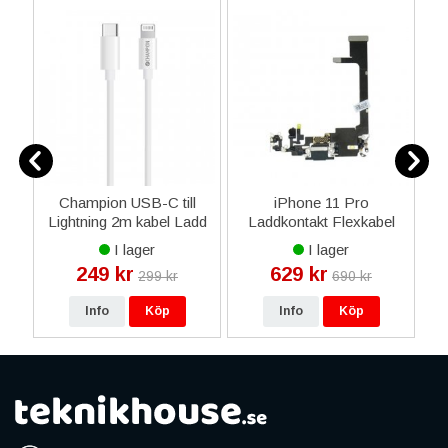
n
Champion USB-C till
iPhone 11 Pro
S
Lightning 2m kabel Ladd
Laddkontakt Flexkabel
m
& Synk- Vit
OEM - Grön
I lager
I lager
249 kr
629 kr
299 kr
690 kr
Info
Köp
Info
Köp