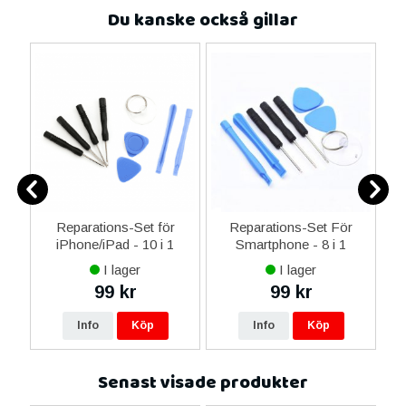
Du kanske också gillar
-C
Reparations-Set för
Reparations-Set För
 &
iPhone/iPad - 10 i 1
Smartphone - 8 i 1
M
I lager
I lager
99 kr
99 kr
Info
Köp
Info
Köp
Senast visade produkter