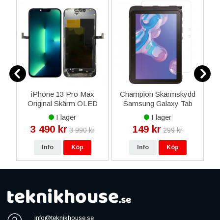
2/3
iPhone 13 Pro Max
Champion Skärmskydd
Original Skärm OLED
Samsung Galaxy Tab
Display Glas – Svart
Active Pro 10.1"-tum
I lager
I lager
3 490 kr
149 kr
3 990 kr
299 kr
Info
Köp
Info
Köp
info@teknikhouse.se