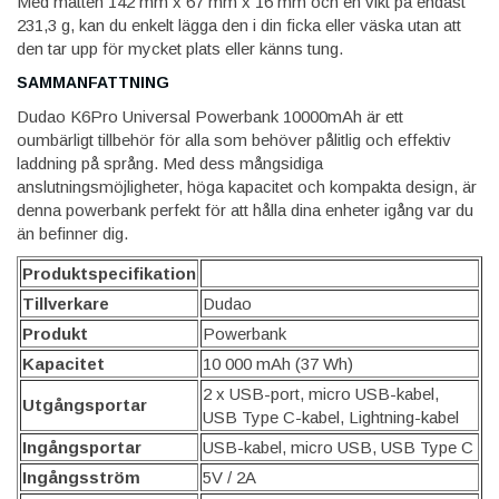
Med måtten 142 mm x 67 mm x 16 mm och en vikt på endast
231,3 g, kan du enkelt lägga den i din ficka eller väska utan att
den tar upp för mycket plats eller känns tung.
SAMMANFATTNING
Dudao K6Pro Universal Powerbank 10000mAh är ett
oumbärligt tillbehör för alla som behöver pålitlig och effektiv
laddning på språng. Med dess mångsidiga
anslutningsmöjligheter, höga kapacitet och kompakta design, är
denna powerbank perfekt för att hålla dina enheter igång var du
än befinner dig.
Produktspecifikation
Tillverkare
Dudao
Produkt
Powerbank
Kapacitet
10 000 mAh (37 Wh)
2 x USB-port, micro USB-kabel,
Utgångsportar
USB Type C-kabel, Lightning-kabel
Ingångsportar
USB-kabel, micro USB, USB Type C
Ingångsström
5V / 2A