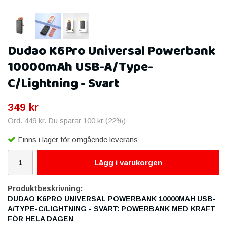
Dudao K6Pro Universal Powerbank
10000mAh USB-A/Type-
C/Lightning - Svart
349 kr
Ord.
449 kr
. Du sparar
100 kr
(
22
%)
Finns i lager för omgående leverans
Lägg i varukorgen
Produktbeskrivning:
DUDAO K6PRO UNIVERSAL POWERBANK 10000MAH USB-
A/TYPE-C/LIGHTNING - SVART: POWERBANK MED KRAFT
FÖR HELA DAGEN