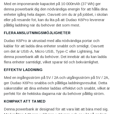
Med en imponerande kapacitet på 10 000mAh (37 Wh) ger
denna powerbank dig den nödvändiga energin för att hålla dina
enheter igång hela dagen. Oavsett om du är på jobbet, i skolan
eller på resande fot, kan du lita på att Dudao K6Pro levererar
pålitlig laddning när du behöver det som mest.
FLERA ANSLUTNINGSMÖJLIGHETER
Dudao K6Pro är utrustad med alla nödvändiga portar och
kablar för att ladda dina enheter snabbt och smidigt. Oavsett
om det är USB-A, Micro USB, Type-C eller Lightning, har
denna powerbank allt du behöver. Det innebär att du kan ladda
flera enheter samtidigt, vilket sparar tid och bekvämlighet.
EFFEKTIV LADDNING
Med en ingångsström på 5V / 2A och utgångsström på 5V / 2A,
ger Dudao K6Pro snabba och pålitliga laddningsresultat. Detta
säkerställer att dina enheter laddas effektivt och snabbt, vilket är
perfekt för de hektiska dagarna när du behöver pålitlig ström.
KOMPAKT ATT TA MED
Denna powerbank är designad för att vara lätt att bära med sig.