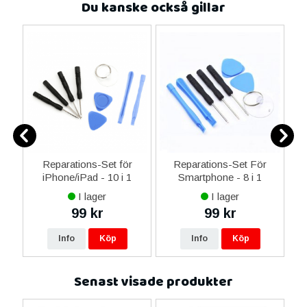
Du kanske också gillar
-C
Reparations-Set för
Reparations-Set För
 &
iPhone/iPad - 10 i 1
Smartphone - 8 i 1
M
I lager
I lager
99 kr
99 kr
Info
Köp
Info
Köp
Senast visade produkter