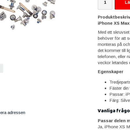
Lä
Produktbeskriv
iPhone XS Max 
Med ett skruvset 
behöver för att s
monteras på och av
det kommer till l
telefonen, eller 
veckor letandes 
Egenskaper
Tredjeparts
Fäster din 
Passar: i
Färg: Silve
Vanliga frågo
iera adressen
Passar delen 
Ja, iPhone XS Ma