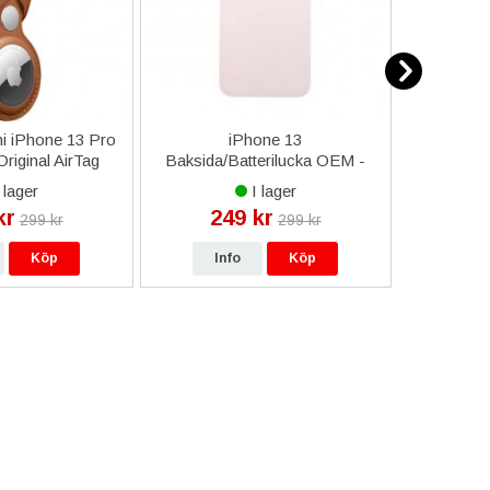
i iPhone 13 Pro
iPhone 13
iPhone 1
riginal AirTag
Baksida/Batterilucka OEM -
te
 - Saddle Brown
Rosa
 lager
I lager
kr
249 kr
27
299 kr
299 kr
Köp
Info
Köp
In