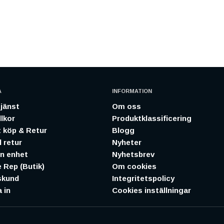
A
INFORMATION
jänst
Om oss
lkor
Produktklassificering
 köp & Retur
Blogg
 retur
Nyheter
in enhet
Nyhetsbrev
 Rep (Butik)
Om cookies
skund
Integritetspolicy
 in
Cookies inställningar