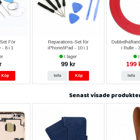
-Set För
Reparations-Set för
Dubbelhäftand
- 8 i 1
iPhone/iPad - 10 i 1
i Rulle -
er
I lager
I
r
99 kr
199 
Köp
Info
Köp
Info
Senast visade produkte