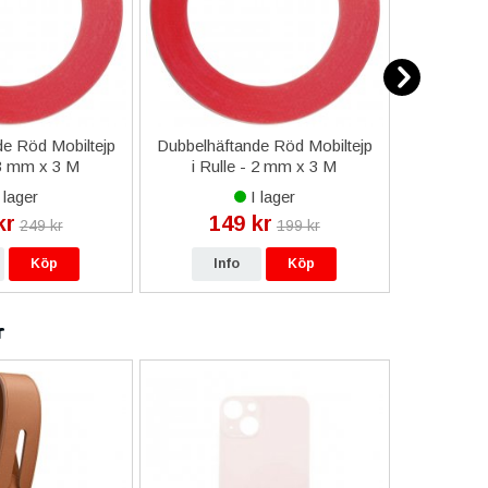
e Röd Mobiltejp
Dubbelhäftande Röd Mobiltejp
ESD-Armb
 3 mm x 3 M
i Rulle - 2 mm x 3 M
a
 lager
I lager
kr
149 kr
9
249 kr
199 kr
Köp
Info
Köp
In
r