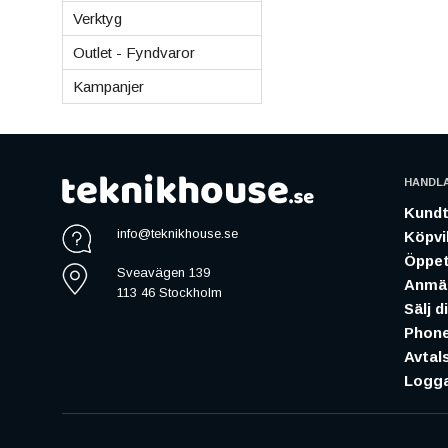
Verktyg
Outlet - Fyndvaror
Kampanjer
HANDL
Kundt
info@teknikhouse.se
Köpvil
Öppet
Sveavägen 139
Anmäl
113 46 Stockholm
Sälj d
Phone
Avtal
Logga