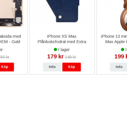
Baksida med
iPhone XS Max
iPhone 13 min
OEM - Guld
Plånboksfodral med Extra
Max Apple O
Kortfack - Blå
Leather Loop
er
I lager
I
179 kr
199 
90 kr
249 kr
Köp
Info
Köp
Info