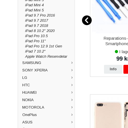
iPad Mini 4
iPad Mini 5
iPad 9.7 Pro 2016
iPad 9.7 2017
iPad 9.7 2018
iPad 8 10.2" 2020
iPad Pro 10.5
12
Samsung Galaxy Xcover 5
Reparations
iPad Pro 11"
vart
Batteri Original
Smartphone 
iPad Pro 12.9 1st Gen
I lager
I lag
iPad 7 10.2"
Apple Watch Reservdelar
479 kr
99 k
0 kr
490 kr
SAMSUNG
p
Info
Köp
Info
SONY XPERIA
LG
HTC
HUAWEI
NOKIA
MOTOROLA
OnePlus
ASUS