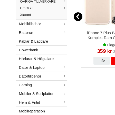
ÖVRIGA TILLVERKARE
GOOGLE
Xiaomi
Mobiltillbehör
Batterier
al -
iPhone 14 Plus
iPhone 7 Plus 
- Svart
Baksida/Batterilucka OEM -
Komplett Ram 
Kablar & Laddare
Röd
I lager
I lag
Powerbank
249 kr
359 kr
kr
279 kr
3
Hörlurar & Högtalare
p
Info
Köp
Info
Dator & Laptop
Datortillbehör
Gaming
Mobiler & Surfplattor
Hem & Fritid
Mobilreparation