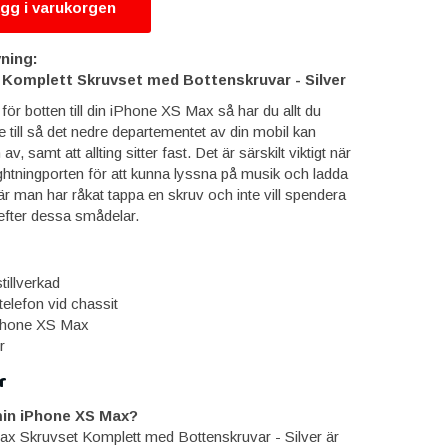
gg i varukorgen
ning:
Komplett Skruvset med Bottenskruvar - Silver
för botten till din iPhone XS Max så har du allt du
e till så det nedre departementet av din mobil kan
, samt att allting sitter fast. Det är särskilt viktigt när
ightningporten för att kunna lyssna på musik och ladda
när man har råkat tappa en skruv och inte vill spendera
efter dessa smådelar.
tillverkad
telefon vid chassit
Phone XS Max
r
r
min iPhone XS Max?
x Skruvset Komplett med Bottenskruvar - Silver är