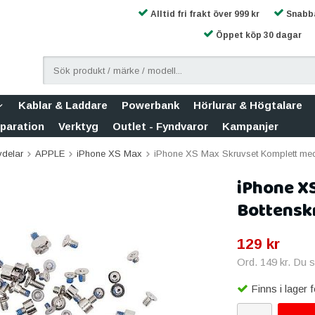
Alltid fri frakt över 999 kr
Snabba
Öppet köp 30 dagar
Kablar & Laddare
Powerbank
Hörlurar & Högtalare
eparation
Verktyg
Outlet - Fyndvaror
Kampanjer
vdelar
APPLE
iPhone XS Max
iPhone XS Max Skruvset Komplett med 
iPhone X
Bottenskr
129 kr
Ord.
149 kr
. Du 
Finns i lager