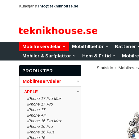
Kundtjänst
info@teknikhouse.se
Mobilreservdelar
Mobiltillbehör
Batterier
Mobiler & Surfplattor
Hem & Fritid
Mobilr
Startsida
Mobilreser
PRODUKTER
Mobilreservdelar
APPLE
iPhone 17 Pro Max
iPhone 17 Pro
iPhone 17
iPhone Air
iPhone 16 Pro Max
iPhone 16 Pro
iPhone 16 Plus
iPhone 16