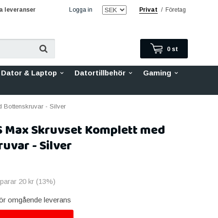
 leveranser
Logga in
Privat
/
Företag
0
st
Dator & Laptop
Datortillbehör
Gaming
Bottenskruvar - Silver
S Max Skruvset Komplett med
uvar - Silver
sparar
20 kr
(
13
%)
 för omgående leverans