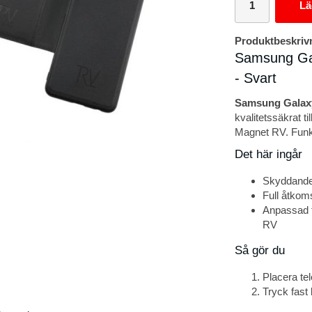
Lä
Produktbeskriv
Samsung Ga
- Svart
Samsung Galaxy
kvalitetssäkrat t
Magnet RV. Funkt
Det här ingår
Skyddande
Full åtkoms
Anpassad 
RV
Så gör du
Placera tel
Tryck fast 