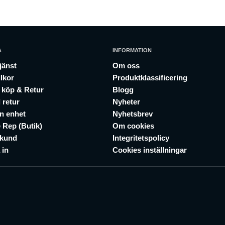
A
INFORMATION
jänst
Om oss
lkor
Produktklassificering
 köp & Retur
Blogg
 retur
Nyheter
in enhet
Nyhetsbrev
 Rep (Butik)
Om cookies
skund
Integritetspolicy
 in
Cookies inställningar