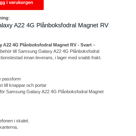
gg i varukorgen
ning:
laxy A22 4G Plånboksfodral Magnet RV
 A22 4G Plånboksfodral Magnet RV - Svart
–
illbehör till Samsung Galaxy A22 4G Plånboksfodral
ionstestad innan leverans, i lager med snabb frakt.
 passform
t till knappar och portar
för Samsung Galaxy A22 4G Plånboksfodral Magnet
efonen i skalet.
kanterna.