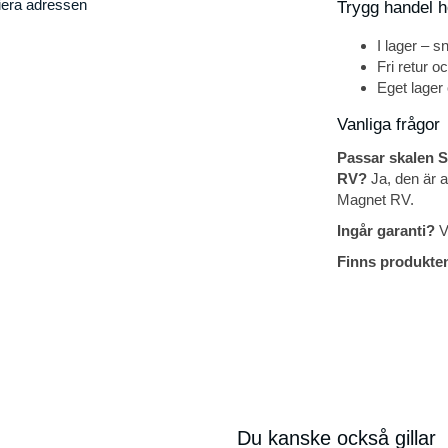
iera adressen
Trygg handel 
I lager – s
Fri retur o
Eget lager
Vanliga frågor
Passar skalen 
RV?
Ja, den är 
Magnet RV.
Ingår garanti?
Vi
Finns produkten
Du kanske också gillar