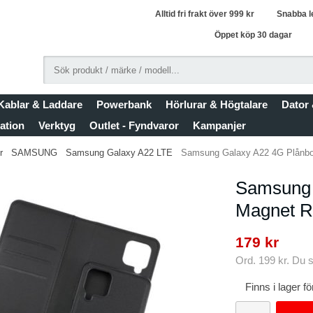
Alltid fri frakt över 999 kr
Snabba l
Öppet köp 30 dagar
Kablar & Laddare
Powerbank
Hörlurar & Högtalare
Dator
ation
Verktyg
Outlet - Fyndvaror
Kampanjer
r
SAMSUNG
Samsung Galaxy A22 LTE
Samsung Galaxy A22 4G Plånbok
Samsung 
Magnet R
179 kr
Ord.
199 kr
. Du 
Finns i lager 