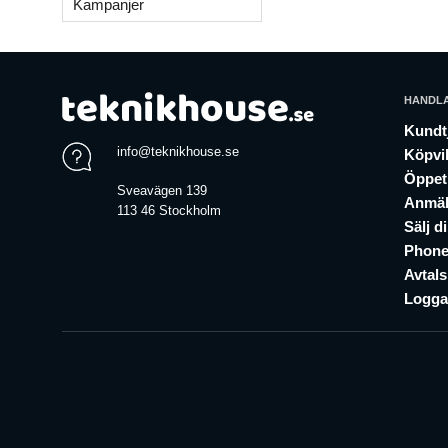
Kampanjer
HANDL
Kundt
info@teknikhouse.se
Köpvil
Öppet
Sveavägen 139
Anmäl
113 46 Stockholm
Sälj d
Phone
Avtal
Logga