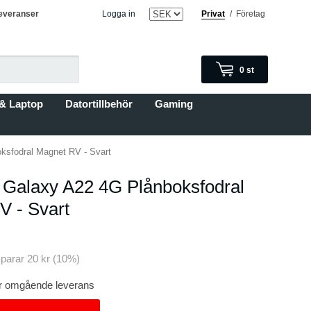
everanser
Logga in
Privat
/
Företag
0
st
 & Laptop
Datortillbehör
Gaming
sfodral Magnet RV - Svart
Galaxy A22 4G Plånboksfodral
V - Svart
sparar
20 kr
(
10
%)
för omgående leverans