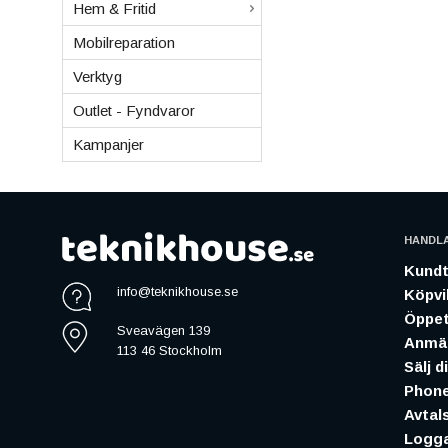
Hem & Fritid
Mobilreparation
Verktyg
Outlet - Fyndvaror
Kampanjer
HANDL
Kundt
info@teknikhouse.se
Köpvil
Öppet
Sveavägen 139
Anmäl
113 46 Stockholm
Sälj d
Phone
Avtal
Logga