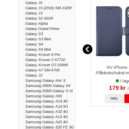
Galaxy J5
Galaxy J3 (2016) SM-J320F
Galaxy J3
Galaxy S2 i9100
Galaxy Alpha
Galaxy Grand Prime
Galaxy S3
Galaxy S3 Mini
Galaxy S4
Galaxy S4 Mini
Galaxy Xcover 6 Pro
Galaxy Xcover 2 S7710
Galaxy Xcover GT-S5690
3 Mini
iPhone XS Max Skal -
RV iPhone 
Galaxy A7 SM-A700
Ram &
Richmond & Finch - Green
Plånboksfodral 
Galaxy J2
Leopard
Blå
Samsung Galaxy Ativ S
I lager
I lag
Samsung I9500 Galaxy S4
179 kr
179 kr
kr
249 kr
2
Samsung I9300 Galaxy S III
Samsung Galaxy A50
p
Info
Köp
Info
Samsung Galaxy A14 4G
Samsung Galaxy A14 5G
Samsung Galaxy A32 4G
Samsung Galaxy A13 4G
Samsung Galaxy A22 4G
Samsung Galaxy S20 FE 5G