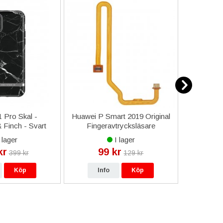
 Pro Skal -
Huawei P Smart 2019 Original
iPhone 6
Finch - Svart
Fingeravtrycksläsare
Helt
rmor
Flexkabel
 lager
I lager
kr
99 kr
9
399 kr
129 kr
Köp
Info
Köp
In