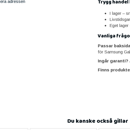
Trygg handel
iera adressen
I lager – 
Livstidsga
Eget lager
Vanliga frågo
Passar baksid
för Samsung Ga
Ingår garanti?
J
Finns produkte
Du kanske också gillar