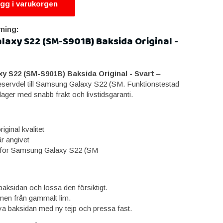
gg i varukorgen
ning:
axy S22 (SM-S901B) Baksida Original -
 S22 (SM-S901B) Baksida Original - Svart
–
reservdel till Samsung Galaxy S22 (SM. Funktionstestad
 lager med snabb frakt och livstidsgaranti.
iginal kvalitet
är angivet
för Samsung Galaxy S22 (SM
aksidan och lossa den försiktigt.
en från gammalt lim.
a baksidan med ny tejp och pressa fast.