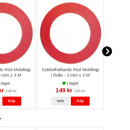
e Röd Mobiltejp
Dubbelhäftande Röd Mobiltejp
ESD-Armb
 3 mm x 3 M
i Rulle - 2 mm x 3 M
a
 lager
I lager
kr
149 kr
9
249 kr
199 kr
Köp
Info
Köp
In
r