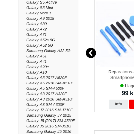
Galaxy S5 Active
Galaxy S5 Mini
Galaxy Note 1
Galaxy A9 2018
Galaxy A80
Galaxy A72
Galaxy A71
Galaxy A52s 5G
Galaxy A52 5G
Samsung Galaxy A32 5G
Galaxy A51
Galaxy A41
Galaxy A20e
12
Samsung Galaxy Xcover 5
Reparations
Galaxy A10
vart
Batteri Original
Smartphone 
Galaxy A5 2017 A520F
Galaxy A5 2016 SM-A510F
I lager
I lag
Galaxy A5 SM-A500F
479 kr
99 k
0 kr
490 kr
Galaxy A3 2017 A320F
Galaxy A3 2016 SM-A310F
p
Info
Köp
Info
Galaxy A3 SM-A300F
Galaxy J7 2016 SM-J710F
Samsung Galaxy J7 2015
Galaxy J5 (2017) SM-J530F
Galaxy J5 2016 SM-J510F
Samsung Galaxy J5 2016