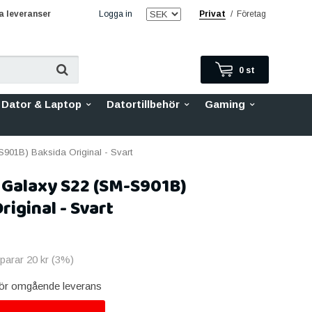
 leveranser
Logga in
Privat
/
Företag
0
st
Dator & Laptop
Datortillbehör
Gaming
01B) Baksida Original - Svart
Galaxy S22 (SM-S901B)
riginal - Svart
sparar
20 kr
(
3
%)
 för omgående leverans