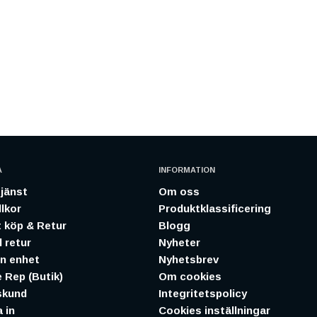
A
INFORMATION
jänst
Om oss
lkor
Produktklassificering
 köp & Retur
Blogg
 retur
Nyheter
in enhet
Nyhetsbrev
 Rep (Butik)
Om cookies
skund
Integritetspolicy
 in
Cookies inställningar