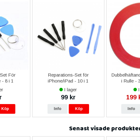
-Set För
Reparations-Set för
Dubbelhäftand
- 8 i 1
iPhone/iPad - 10 i 1
i Rulle -
er
I lager
I
r
99 kr
199 
Köp
Info
Köp
Info
Senast visade produkte