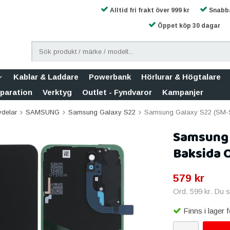
Alltid fri frakt över 999 kr
Snabba
Öppet köp 30 dagar
Kablar & Laddare
Powerbank
Hörlurar & Högtalare
eparation
Verktyg
Outlet - Fyndvaror
Kampanjer
vdelar
SAMSUNG
Samsung Galaxy S22
Samsung Galaxy S22 (SM-S9
Samsung 
Baksida O
579 kr
Ord.
599 kr
. Du 
Finns i lager