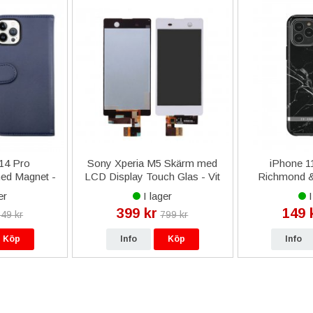
14 Pro
Sony Xperia M5 Skärm med
iPhone 11
med Magnet -
LCD Display Touch Glas - Vit
Richmond & 
Ma
er
I lager
I
399 kr
149 
49 kr
799 kr
Köp
Info
Köp
Info