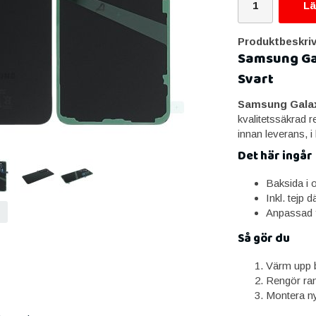
Lä
Produktbeskriv
Samsung Gal
Svart
Samsung Galaxy
kvalitetssäkrad 
innan leverans, i
Det här ingår
Baksida i or
Inkl. tejp d
Anpassad 
Så gör du
Värm upp b
Rengör ram
Montera ny