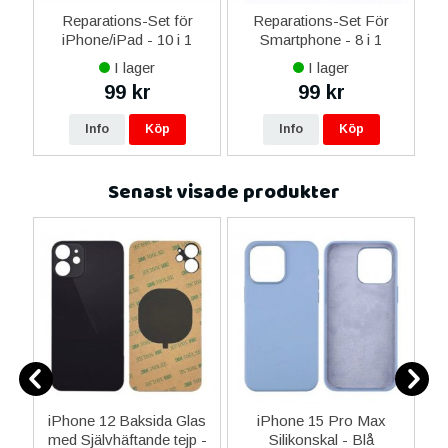
-C
Reparations-Set för
Reparations-Set För
 &
iPhone/iPad - 10 i 1
Smartphone - 8 i 1
M
I lager
I lager
99 kr
99 kr
Info
Köp
Info
Köp
Senast visade produkter
3
iPhone 12 Baksida Glas
iPhone 15 Pro Max
 -
med Självhäftande tejp -
Silikonskal - Blå
S