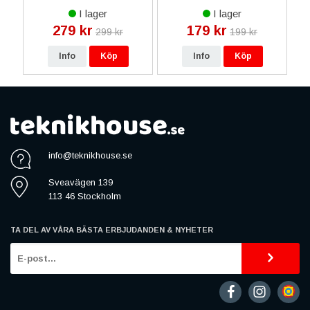
Svart
I lager
I lager
279 kr
179 kr
299 kr
199 kr
Info
Köp
Info
Köp
info@teknikhouse.se
Sveavägen 139
113 46 Stockholm
TA DEL AV VÅRA BÄSTA ERBJUDANDEN & NYHETER