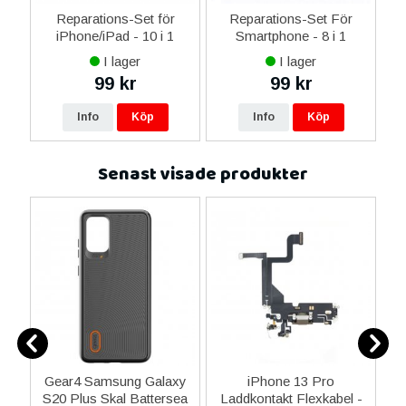
-C
Reparations-Set för
Reparations-Set För
 &
iPhone/iPad - 10 i 1
Smartphone - 8 i 1
M
I lager
I lager
99 kr
99 kr
Info
Köp
Info
Köp
Senast visade produkter
2
Gear4 Samsung Galaxy
iPhone 13 Pro
S20 Plus Skal Battersea
Laddkontakt Flexkabel -