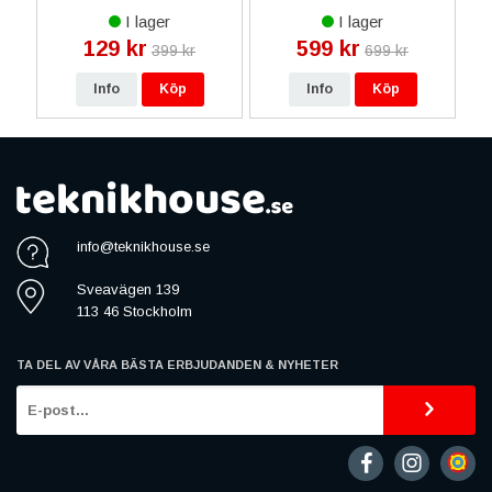
Starkt Militärskal- D3O
Guld
I lager
I lager
Militärskal
129 kr
599 kr
399 kr
699 kr
Info
Köp
Info
Köp
info@teknikhouse.se
Sveavägen 139
113 46 Stockholm
TA DEL AV VÅRA BÄSTA ERBJUDANDEN & NYHETER