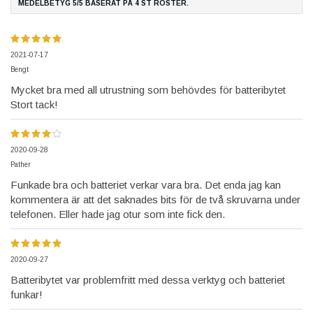
MEDELBETYG
5
/5 BASERAT PÅ
4
ST RÖSTER.
2021-07-17
Bengt
Mycket bra med all utrustning som behövdes för batteribytet
Stort tack!
2020-09-28
Pather
Funkade bra och batteriet verkar vara bra. Det enda jag kan
kommentera är att det saknades bits för de två skruvarna under
telefonen. Eller hade jag otur som inte fick den.
2020-09-27
Batteribytet var problemfritt med dessa verktyg och batteriet
funkar!