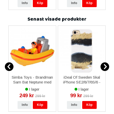
Info
Köp
Info
Köp
Senast visade produkter
e
Simba Toys - Brandman
iDeal Of Sweden Skal
Sa
ED
Sam Bat Neptune med
iPhone SE2/8/7/6S/6 -
r
Elvis - Figur
Gleaming Licorice
F
I lager
I lager
249 kr
99 kr
299 kr
299 kr
Info
Köp
Info
Köp