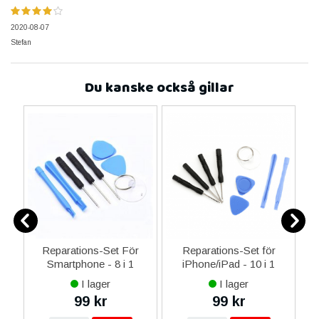
2020-08-07
Stefan
Du kanske också gillar
er
Reparations-Set För
Reparations-Set för
Smartphone - 8 i 1
iPhone/iPad - 10 i 1
M
I lager
I lager
99 kr
99 kr