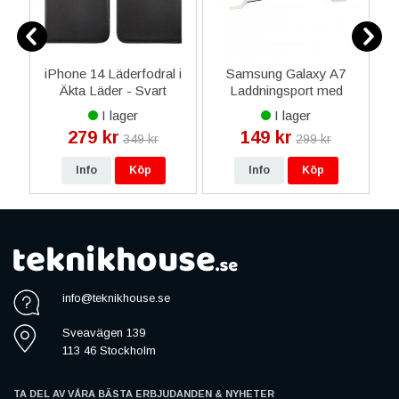
iPhone 14 Läderfodral i
Samsung Galaxy A7
t
Äkta Läder - Svart
Laddningsport med
Flexkabel (SM-A700)
Ko
I lager
I lager
279 kr
149 kr
349 kr
299 kr
Info
Köp
Info
Köp
info@teknikhouse.se
Sveavägen 139
113 46 Stockholm
TA DEL AV VÅRA BÄSTA ERBJUDANDEN & NYHETER