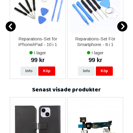
Reparations-Set för
Reparations-Set För
 i
iPhone/iPad - 10 i 1
Smartphone - 8 i 1
M
I lager
I lager
99 kr
99 kr
Info
Köp
Info
Köp
Senast visade produkter