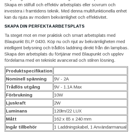
Skapa en stilfull och effektiv arbetsplats eller sovrum och
investera i framtidens teknik. Med denna multifunktionella enhet
kan du njuta av modern bekvämlighet och effektivitet.
SKAPA DIN PERFEKTA ARBETSPLATS
Ta steget mot en mer praktisk och smart arbetsplats med
Blaupunkt BLP 0430. Köp nu och njut av bekvämligheten med
intelligent belysning och trådlös laddning direkt från din lampbas.
Skapa den arbetsplats du förtjänar med Blaupunkt och upplev
fördelarna med en tekniskt avancerad och stilren lösning.
Produktspecifikation
Nominell spänning
9V - 2A
Trådlös utgång
9V - 1.1A Max
Förbrukning
10W
Ljuskraft
2W
Luminans
120lm/22 LUX
Mått
162 x 85 x 240 mm
Ingår tillbehör
1 Laddningskabel, 1 Användarmanual