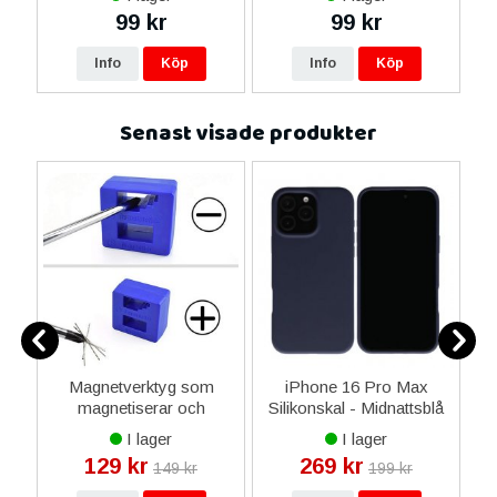
99 kr
99 kr
Info
Köp
Info
Köp
Senast visade produkter
A5
Magnetverktyg som
iPhone 16 Pro Max
magnetiserar och
Silikonskal - Midnattsblå
avmagnetiserar
I lager
I lager
skruvmejslar
129 kr
269 kr
149 kr
199 kr