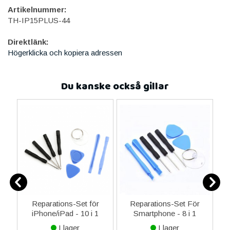
Artikelnummer:
TH-IP15PLUS-44
Direktlänk:
Högerklicka och kopiera adressen
Du kanske också gillar
Reparations-Set för
Reparations-Set För
 i
iPhone/iPad - 10 i 1
Smartphone - 8 i 1
M
I lager
I lager