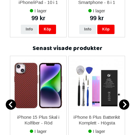
 &
iPhone/iPad - 10 i 1
Smartphone - 8 i 1
M
I lager
I lager
99 kr
99 kr
Info
Köp
Info
Köp
Senast visade produkter
äg
iPhone 15 Plus Skal i
iPhone 8 Plus Batterikit
m
Kolfiber - Röd
Komplett - Högsta
kvalitet
I lager
I lager