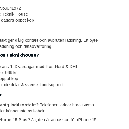
969041572
: Teknik House
0 dagars öppet köp
takt ger dålig kontakt och avbruten laddning. Ett byte
l laddning och dataöverföring.
hos Teknikhouse?
erans 1–3 vardagar med PostNord & DHL
ver 999 kr
öppet köp
estade delar & svensk kundsupport
r
asig laddkontakt?
Telefonen laddar bara i vissa
ller känner inte av kabeln.
Phone 15 Plus?
Ja, den är anpassad för iPhone 15