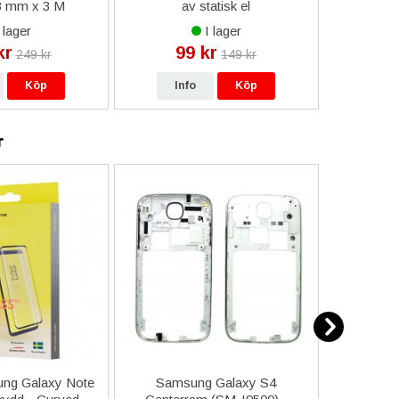
 3 mm x 3 M
av statisk el
i Rul
 lager
I lager
kr
99 kr
14
249 kr
149 kr
Köp
Info
Köp
In
r
ng Galaxy Note
Samsung Galaxy S4
iPhone 