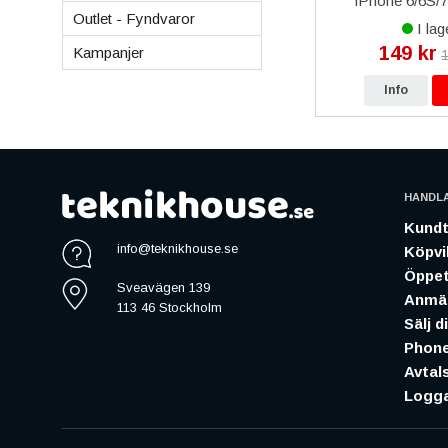
nskruvar
Batteritejp För Batteribyte
iPhone 6/6S/7
Outlet - Fyndvaror
Blommig M
I lager
I lag
49 kr
149 kr
Kampanjer
59 kr
1
p
Info
Köp
Info
HANDL
Kundt
info@teknikhouse.se
Köpvil
Öppet
Sveavägen 139
Anmäl
113 46 Stockholm
Sälj d
Phone
Avtal
Logga