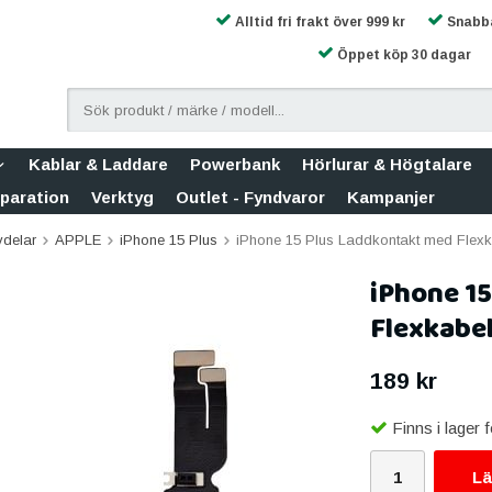
Alltid fri frakt över 999 kr
Snabba
Öppet köp 30 dagar
Kablar & Laddare
Powerbank
Hörlurar & Högtalare
eparation
Verktyg
Outlet - Fyndvaror
Kampanjer
vdelar
APPLE
iPhone 15 Plus
iPhone 15 Plus Laddkontakt med Flexk
iPhone 1
Flexkabel
189 kr
Finns i lager
Lä