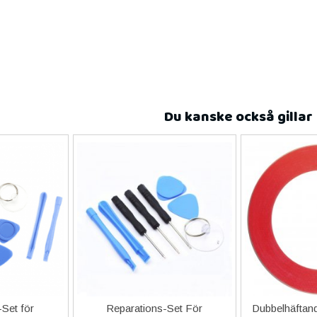
Du kanske också gillar
Set för
Reparations-Set För
Dubbelhäftand