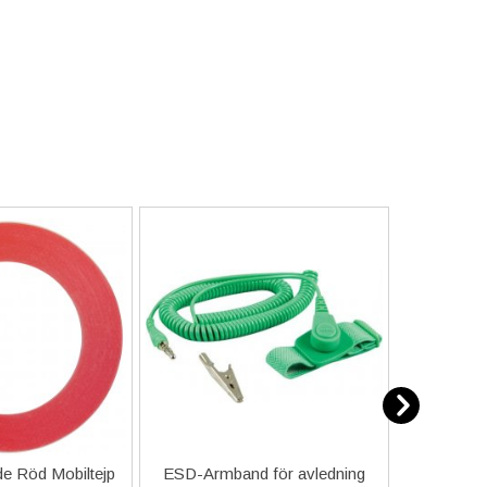
e Röd Mobiltejp
ESD-Armband för avledning
Dubbelhäf