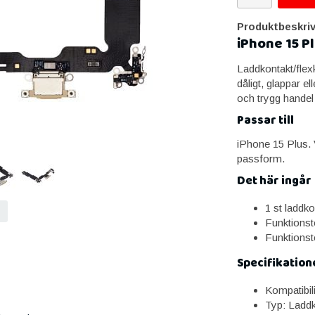
Produktbeskriv
iPhone 15 P
Laddkontakt/flexk
dåligt, glappar e
och trygg handel
Passar till
iPhone 15 Plus. V
passform.
Det här ingår
1 st laddko
Funktionst
Funktionst
Specifikation
Kompatibil
Typ: Laddk