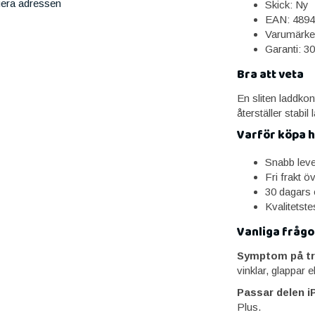
iera adressen
Skick: Ny
EAN: 4894
Varumärke
Garanti: 3
Bra att veta
En sliten laddkon
återställer stabi
Varför köpa 
Snabb lev
Fri frakt ö
30 dagars 
Kvalitetst
Vanliga frågo
Symptom på tr
vinklar, glappar e
Passar delen i
Plus.