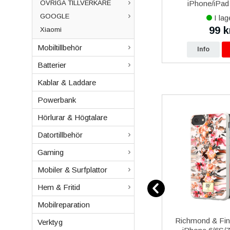
Batteri OEM i Högsta Kvalitet
iPhone/iPad 
ÖVRIGA TILLVERKARE
GOOGLE
I lager
I lag
279 kr
99 k
Xiaomi
r
299 kr
Mobiltillbehör
p
Info
Köp
Info
Batterier
Kablar & Laddare
Powerbank
Hörlurar & Högtalare
Datortillbehör
Gaming
Mobiler & Surfplattor
Hem & Fritid
Mobilreparation
Skruvset
iPhone 13 Mini Självhäftande
Richmond & Finc
Verktyg