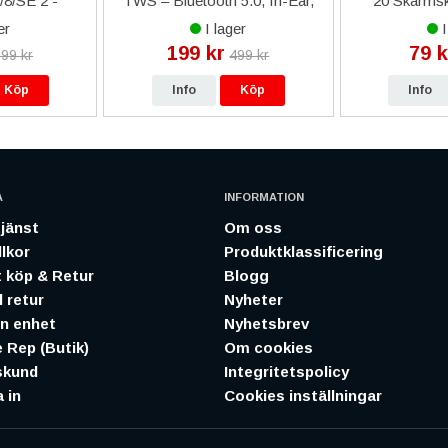
/8/SE 2 -
TWS – Bluetooth 5.0, In-Ear,
20 Skärmsk
armor
Laddningsetui - Vit
Black 
er
I lager
I
199 kr
79 k
99 kr
499 kr
Köp
Info
Köp
Info
A
INFORMATION
jänst
Om oss
lkor
Produktklassificering
 köp & Retur
Blogg
 retur
Nyheter
in enhet
Nyhetsbrev
 Rep (Butik)
Om cookies
skund
Integritetspolicy
 in
Cookies inställningar