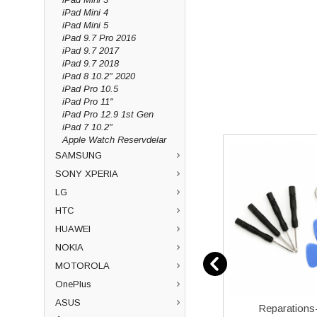
iPad Mini 4
iPad Mini 5
iPad 9.7 Pro 2016
iPad 9.7 2017
iPad 9.7 2018
iPad 8 10.2" 2020
iPad Pro 10.5
iPad Pro 11"
iPad Pro 12.9 1st Gen
iPad 7 10.2"
Apple Watch Reservdelar
SAMSUNG
SONY XPERIA
LG
HTC
HUAWEI
NOKIA
MOTOROLA
OnePlus
ASUS
el Mini
Samsung Galaxy A52S/A52
Reparations-