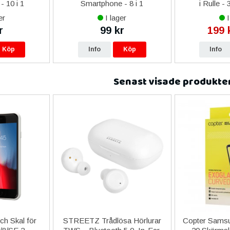
- 10 i 1
Smartphone - 8 i 1
i Rulle -
er
I lager
I
r
99 kr
199 
Köp
Info
Köp
Info
Senast visade produkte
h Skal för
STREETZ Trådlösa Hörlurar
Copter Samsu