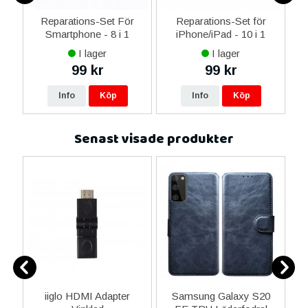
er
Reparations-Set För
Reparations-Set för
Smartphone - 8 i 1
iPhone/iPad - 10 i 1
M
I lager
I lager
99 kr
99 kr
Info
Köp
Info
Köp
Senast visade produkter
y
iiglo HDMI Adapter
Samsung Galaxy S20
Sa