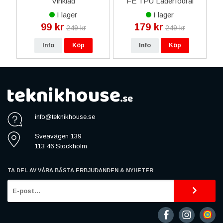
ral
Vinklad
FE TPU Läderfodral
-
Skal - Minificka - Svart
I lager
I lager
99 kr
179 kr
249 kr
249 kr
Info
Köp
Info
Köp
info@teknikhouse.se
Sveavägen 139
113 46 Stockholm
TA DEL AV VÅRA BÄSTA ERBJUDANDEN & NYHETER