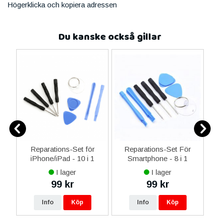
Högerklicka och kopiera adressen
Du kanske också gillar
-C
Reparations-Set för
Reparations-Set För
 &
iPhone/iPad - 10 i 1
Smartphone - 8 i 1
M
I lager
I lager
99 kr
99 kr
Info
Köp
Info
Köp