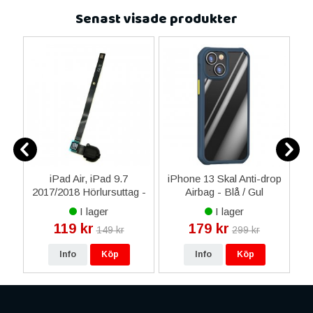
Senast visade produkter
iPad Air, iPad 9.7
iPhone 13 Skal Anti-drop
d
2017/2018 Hörlursuttag -
Airbag - Blå / Gul
ila
Svart
I lager
I lager
119 kr
179 kr
149 kr
299 kr
Info
Köp
Info
Köp