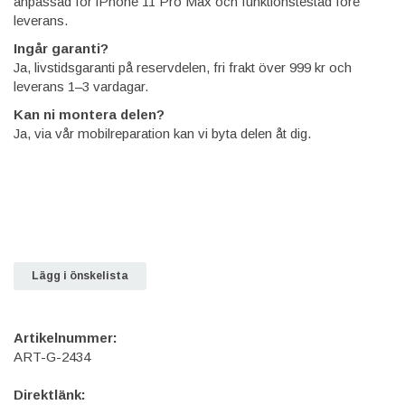
anpassad för iPhone 11 Pro Max och funktionstestad före
leverans.
Ingår garanti?
Ja, livstidsgaranti på reservdelen, fri frakt över 999 kr och
leverans 1–3 vardagar.
Kan ni montera delen?
Ja, via vår mobilreparation kan vi byta delen åt dig.
Lägg i önskelista
Artikelnummer:
ART-G-2434
Direktlänk: