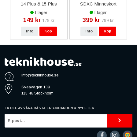
14 Plus & 15 Plus
SDXC Minneskort
O
Silikonskal med
128GB
I lager
I lager
Korthållare - Lila
149 kr
399 kr
179 kr
799 kr
Info
Köp
Info
Köp
info@teknikhouse.se
Sveavägen 139
113 46 Stockholm
TA DEL AV VÅRA BÄSTA ERBJUDANDEN & NYHETER