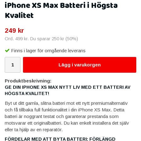
iPhone XS Max Batteri i Högsta
Kvalitet
249 kr
Ord.
499 kr
. Du sparar
250 kr
(
50
%)
Finns i lager för omgående leverans
Lägg i varukorgen
Produktbeskrivning:
GE DIN IPHONE XS MAX NYTT LIV MED ETT BATTERI AV
HÖGSTA KVALITET!
Byt ut ditt gamla, slitna batteri mot ett nytt premiumalternativ
och få tillbaka full funktionalitet i din iPhone XS Max. Detta
batteri är noggrant testat och garanterar prestanda som
motsvarar ett originalbatteri. Du kan enkelt installera det själv
eller ta hjälp av en reparatör.
FÖRDELAR MED ATT BYTA BATTERI: FÖRLÄNGD