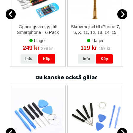
ax
Öppningsverktyg till
Skruvmejsel till iPhone 7,
-
Smartphone - 6 Pack
8, X, 11, 12, 13, 14, 15,
i
Apple Watch
I lager
I lager
249 kr
119 kr
299 kr
199 kr
Info
Köp
Info
Köp
Du kanske också gillar