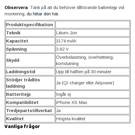
Observera
: Tänk på att du behöver tillhörande batteritejp vid
montering,
du hittar den här
.
Produktspecifikation
Teknik
Litium-Jon
Kapacitet
3174 mAh
Spänning
3.82 V
Överbelastning, överhettning,
Skydd
kortslutning
Laddningstid
Upp till hälften på 30 minuter
Stödjer trådlös
Ja (QI charger eller Airpower)
laddning
Batteritejp
Ingår ej
Kompatibilitet
iPhone XS Max
Tredjepartstillverkat
Ja
Kvalitet
Högsta kvalitet
Vanliga frågor