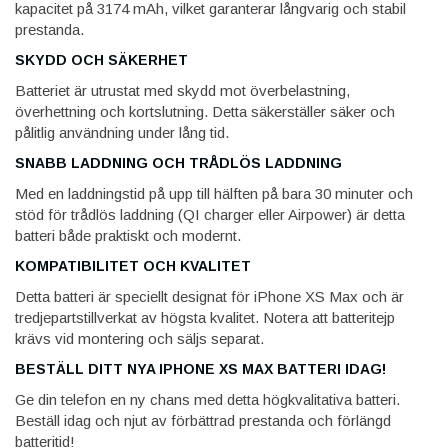
kapacitet på 3174 mAh, vilket garanterar långvarig och stabil
prestanda.
SKYDD OCH SÄKERHET
Batteriet är utrustat med skydd mot överbelastning,
överhettning och kortslutning. Detta säkerställer säker och
pålitlig användning under lång tid.
SNABB LADDNING OCH TRÅDLÖS LADDNING
Med en laddningstid på upp till hälften på bara 30 minuter och
stöd för trådlös laddning (QI charger eller Airpower) är detta
batteri både praktiskt och modernt.
KOMPATIBILITET OCH KVALITET
Detta batteri är speciellt designat för iPhone XS Max och är
tredjepartstillverkat av högsta kvalitet. Notera att batteritejp
krävs vid montering och säljs separat.
BESTÄLL DITT NYA IPHONE XS MAX BATTERI IDAG!
Ge din telefon en ny chans med detta högkvalitativa batteri.
Beställ idag och njut av förbättrad prestanda och förlängd
batteritid!