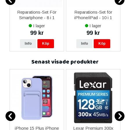
er
Reparations-Set För
Reparations-Set för
Smartphone - 8 i 1
iPhone/iPad - 10 i 1
M
I lager
I lager
99 kr
99 kr
Info
Köp
Info
Köp
Senast visade produkter
 &
iPhone 15 Plus iPhone
Lexar Premium 300x
H