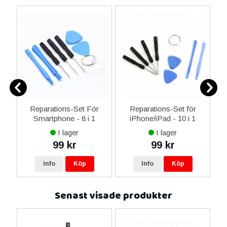
er
Reparations-Set För
Reparations-Set för
Smartphone - 8 i 1
iPhone/iPad - 10 i 1
M
I lager
I lager
99 kr
99 kr
Info
Köp
Info
Köp
Senast visade produkter