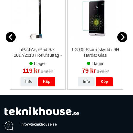
al
iPad Air, iPad 9.7
LG G5 Skärmskydd i 9H
P
e -
2017/2018 Hörlursuttag -
Härdat Glas
7
Vit
I lager
I lager
119 kr
79 kr
149 kr
199 kr
Info
Köp
Info
Köp
info@teknikhouse.se