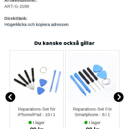
Artikelnummer:
ART-G-2169
Direktlänk:
Högerklicka och kopiera adressen
Du kanske också gillar
ne
Reparations-Set för
Reparations-Set För
14
iPhone/iPad - 10 i 1
Smartphone - 8 i 1
M
ax
I lager
I lager
ne