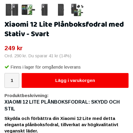
Xiaomi 12 Lite Plånboksfodral med
Stativ - Svart
249 kr
Ord.
290 kr
. Du sparar
41 kr
(
14
%)
Finns i lager för omgående leverans
Lägg i varukorgen
Produktbeskrivning:
XIAOMI 12 LITE PLÅNBOKSFODRAL: SKYDD OCH
STIL
Skydda och förbättra din Xiaomi 12 Lite med detta
eleganta plånboksfodral, tillverkat av högkvalitativt
veganskt läder.