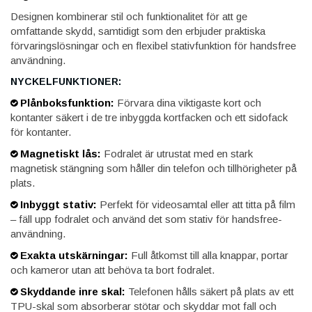
Designen kombinerar stil och funktionalitet för att ge
omfattande skydd, samtidigt som den erbjuder praktiska
förvaringslösningar och en flexibel stativfunktion för handsfree
användning.
NYCKELFUNKTIONER:
Plånboksfunktion:
Förvara dina viktigaste kort och
kontanter säkert i de tre inbyggda kortfacken och ett sidofack
för kontanter.
Magnetiskt lås:
Fodralet är utrustat med en stark
magnetisk stängning som håller din telefon och tillhörigheter på
plats.
Inbyggt stativ:
Perfekt för videosamtal eller att titta på film
– fäll upp fodralet och använd det som stativ för handsfree-
användning.
Exakta utskärningar:
Full åtkomst till alla knappar, portar
och kameror utan att behöva ta bort fodralet.
Skyddande inre skal:
Telefonen hålls säkert på plats av ett
TPU-skal som absorberar stötar och skyddar mot fall och