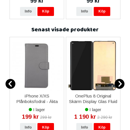
99 kr
99 kr
16
Info
Köp
Info
Köp
Senast visade produkter
1
iPhone X/XS
OnePlus 8 Original
re
Plånboksfodral - Äkta
Skärm Display Glas Fluid
läder - Grå
AMOLED - Svart
I lager
I lager
199 kr
1 190 kr
299 kr
2 290 kr
Info
Köp
Info
Köp