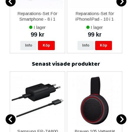
er
Reparations-Set För
Reparations-Set för
Smartphone - 8 i 1
iPhone/iPad - 10 i 1
M
I lager
I lager
99 kr
99 kr
Info
Köp
Info
Köp
Senast visade produkter
xy
Samsung EP-TA800
Braven 105 Vattentät