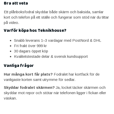
Bra att veta
Ett plånboksfodral skyddar både skärm och baksida, samlar
kort och telefon på ett ställe och fungerar som stöd när du tittar
på video.
Varför köpa hos Teknikhouse?
Snabb leverans 1–3 vardagar med PostNord & DHL
Fri frakt över 999 kr
30 dagars öppet köp
Kvalitetstestade delar & svensk kundsupport
Vanliga frågor
Hur många kort får plats?
Fodralet har kortfack för de
vanligaste korten samt utrymme för sedlar.
Skyddar fodralet skärmen?
Ja, locket täcker skärmen och
skyddar mot repor och stötar när telefonen ligger i fickan eller
väskan.