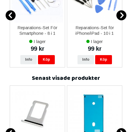
er
Reparations-Set För
Reparations-Set för
Smartphone - 8 i 1
iPhone/iPad - 10 i 1
M
I lager
I lager
99 kr
99 kr
Info
Köp
Info
Köp
Senast visade produkter