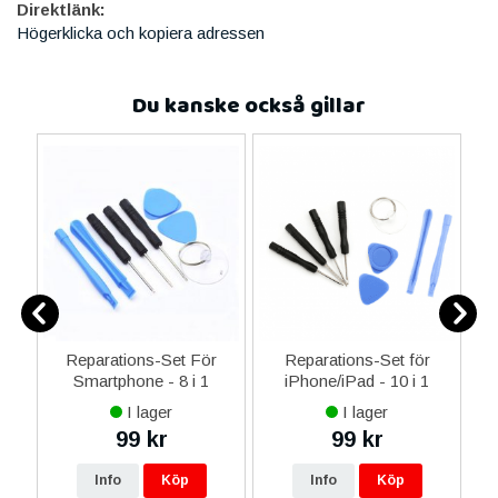
Direktlänk:
Högerklicka och kopiera adressen
Du kanske också gillar
er
Reparations-Set För
Reparations-Set för
Smartphone - 8 i 1
iPhone/iPad - 10 i 1
M
I lager
I lager
99 kr
99 kr
Info
Köp
Info
Köp