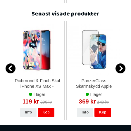
Senast visade produkter
 i
Richmond & Finch Skal
PanzerGlass
iPhone XS Max -
Skärmskydd Apple
Diamond Dust
iPhone 16 Pro - Ultra
I lager
I lager
Wide Passform
119 kr
369 kr
299 kr
149 kr
Info
Köp
Info
Köp