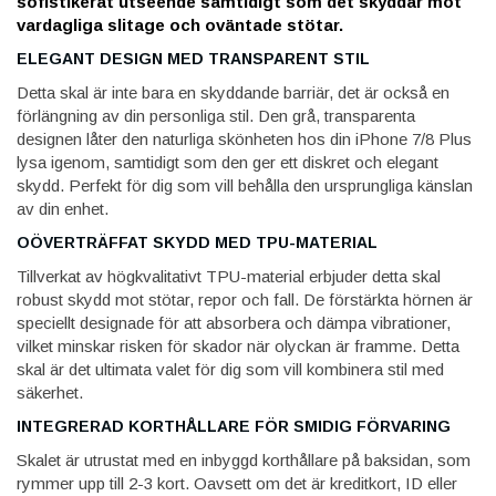
sofistikerat utseende samtidigt som det skyddar mot
vardagliga slitage och oväntade stötar.
ELEGANT DESIGN MED TRANSPARENT STIL
Detta skal är inte bara en skyddande barriär, det är också en
förlängning av din personliga stil. Den grå, transparenta
designen låter den naturliga skönheten hos din iPhone 7/8 Plus
lysa igenom, samtidigt som den ger ett diskret och elegant
skydd. Perfekt för dig som vill behålla den ursprungliga känslan
av din enhet.
OÖVERTRÄFFAT SKYDD MED TPU-MATERIAL
Tillverkat av högkvalitativt TPU-material erbjuder detta skal
robust skydd mot stötar, repor och fall. De förstärkta hörnen är
speciellt designade för att absorbera och dämpa vibrationer,
vilket minskar risken för skador när olyckan är framme. Detta
skal är det ultimata valet för dig som vill kombinera stil med
säkerhet.
INTEGRERAD KORTHÅLLARE FÖR SMIDIG FÖRVARING
Skalet är utrustat med en inbyggd korthållare på baksidan, som
rymmer upp till 2-3 kort. Oavsett om det är kreditkort, ID eller