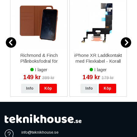
Richmond & Finch
iPhone XR Laddkontakt
i
g
Plånboksfodral för
med Flexkabel - Korall
1
iPhone 11 Pro Max -
I lager
I lager
Brun
149 kr
149 kr
399 kr
179 kr
Info
Köp
Info
Köp
info@teknikhouse.se