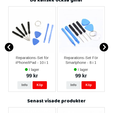
Du kanske också gillar
-C
Reparations-Set för
Reparations-Set För
 &
iPhone/iPad - 10 i 1
Smartphone - 8 i 1
M
I lager
I lager
99 kr
99 kr
Info
Köp
Info
Köp
Senast visade produkter