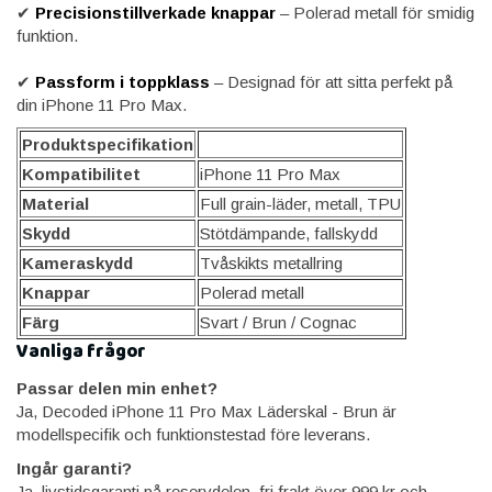
✔
Precisionstillverkade knappar
– Polerad metall för smidig
funktion.
✔
Passform i toppklass
– Designad för att sitta perfekt på
din iPhone 11 Pro Max.
Produktspecifikation
Kompatibilitet
iPhone 11 Pro Max
Material
Full grain-läder, metall, TPU
Skydd
Stötdämpande, fallskydd
Kameraskydd
Tvåskikts metallring
Knappar
Polerad metall
Färg
Svart / Brun / Cognac
Vanliga frågor
Passar delen min enhet?
Ja, Decoded iPhone 11 Pro Max Läderskal - Brun är
modellspecifik och funktionstestad före leverans.
Ingår garanti?
Ja, livstidsgaranti på reservdelen, fri frakt över 999 kr och