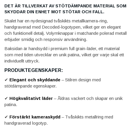
DET ÄR TILLVERKAT AV STÖTDÄMPANDE MATERIAL SOM
SKYDDAR DIN ENHET MOT STÖTAR OCH FALL.
Skalet har en nydesignad tvåskikts metallkamera-ring,
handgraverad med Decoded-logotypen, vilket ger en elegant
och funktionell detalj. Volymknappar i matchande polerad metall
erbjuder smidig och responsiv användning.
Baksidan är handsydd i premium full grain-läder, ett material
som med tiden utvecklar en unik patina, vilket ger varje skal ett
individuellt uttryck.
PRODUKTEGENSKAPER:
✔
Elegant och skyddande
– Stilren design med
stötdämpande egenskaper.
✔
Högkvalitativt läder
– Åldras vackert och skapar en unik
patina.
✔
Förstärkt kameraskydd
– Tvåskikts metallring med
handgraverad logotyp.