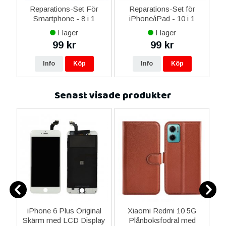
er
Reparations-Set För
Reparations-Set för
Smartphone - 8 i 1
iPhone/iPad - 10 i 1
M
I lager
I lager
99 kr
99 kr
Info
Köp
Info
Köp
Senast visade produkter
da
iPhone 6 Plus Original
Xiaomi Redmi 10 5G
Skärm med LCD Display
Plånboksfodral med