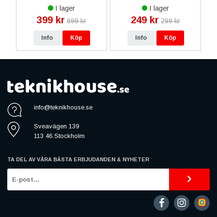
Glas - Vit
Stativ - Brun
o
I lager
I lager
399 kr
249 kr
699 kr
299 kr
Info
Köp
Info
Köp
info@teknikhouse.se
Sveavägen 139
113 46 Stockholm
TA DEL AV VÅRA BÄSTA ERBJUDANDEN & NYHETER