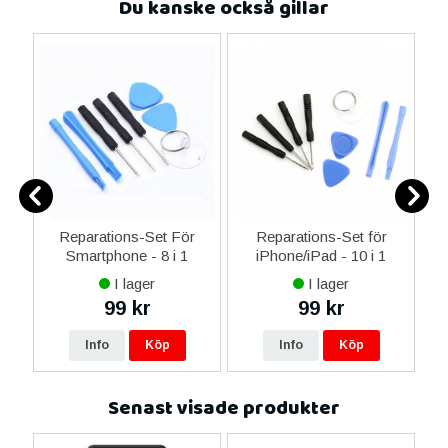
Du kanske också gillar
er
Reparations-Set För
Reparations-Set för
Smartphone - 8 i 1
iPhone/iPad - 10 i 1
M
I lager
I lager
99 kr
99 kr
Info
Köp
Info
Köp
Senast visade produkter