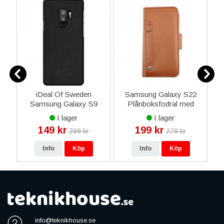
C
iDeal Of Sweden
Samsung Galaxy S22
Samsung Galaxy S9
Plånboksfodral med
l
Plus Skal Como - Svart
Extra Kortfack - Brun
I lager
I lager
149 kr
199 kr
299 kr
279 kr
Info
Köp
Info
Köp
info@teknikhouse.se