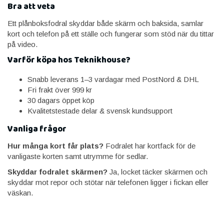
Bra att veta
Ett plånboksfodral skyddar både skärm och baksida, samlar
kort och telefon på ett ställe och fungerar som stöd när du tittar
på video.
Varför köpa hos Teknikhouse?
Snabb leverans 1–3 vardagar med PostNord & DHL
Fri frakt över 999 kr
30 dagars öppet köp
Kvalitetstestade delar & svensk kundsupport
Vanliga frågor
Hur många kort får plats?
Fodralet har kortfack för de
vanligaste korten samt utrymme för sedlar.
Skyddar fodralet skärmen?
Ja, locket täcker skärmen och
skyddar mot repor och stötar när telefonen ligger i fickan eller
väskan.