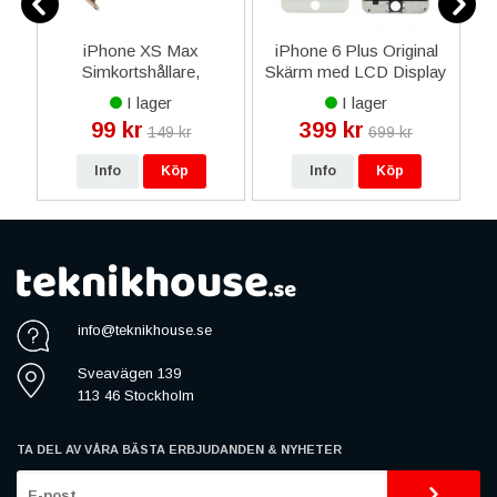
iPhone XS Max
iPhone 6 Plus Original
ol
Simkortshållare,
Skärm med LCD Display
Sk
Sidoknappar - Guld
Glas - Vit
I lager
I lager
99 kr
399 kr
149 kr
699 kr
Info
Köp
Info
Köp
info@teknikhouse.se
Sveavägen 139
113 46 Stockholm
TA DEL AV VÅRA BÄSTA ERBJUDANDEN & NYHETER