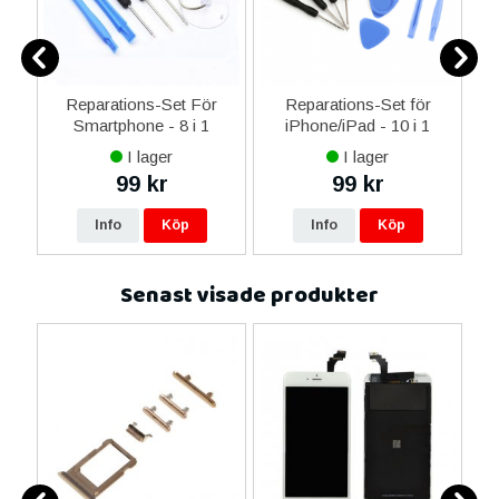
er
Reparations-Set För
Reparations-Set för
Smartphone - 8 i 1
iPhone/iPad - 10 i 1
M
I lager
I lager
99 kr
99 kr
Info
Köp
Info
Köp
Senast visade produkter