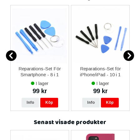
er
Reparations-Set För
Reparations-Set för
Smartphone - 8 i 1
iPhone/iPad - 10 i 1
M
I lager
I lager
99 kr
99 kr
Info
Köp
Info
Köp
Senast visade produkter