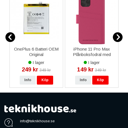
OnePlus 6 Batteri OEM
iPhone 11 Pro Max
Original
Plånboksfodral med
nt
magnet - Richmond &
E
I lager
I lager
Finch - Rosa
249 kr
149 kr
349 kr
349 kr
Info
Köp
Info
Köp
info@teknikhouse.se