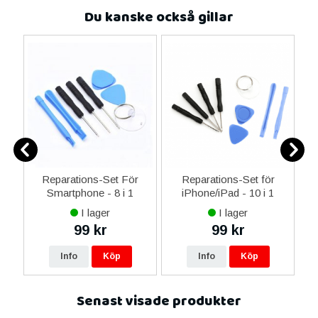
Du kanske också gillar
ne
Reparations-Set För
Reparations-Set för
14
Smartphone - 8 i 1
iPhone/iPad - 10 i 1
M
ax
I lager
I lager
ne
99 kr
99 kr
re
Info
Köp
Info
Köp
Senast visade produkter