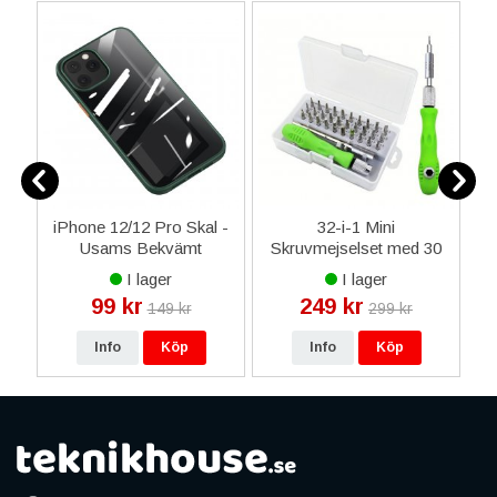
da
iPhone 12/12 Pro Skal -
32-i-1 Mini
Usams Bekvämt
Skruvmejselset med 30
1
Mobilskal - Grön /
bitar För Reparation
I lager
I lager
Transparent
99 kr
249 kr
149 kr
299 kr
Info
Köp
Info
Köp