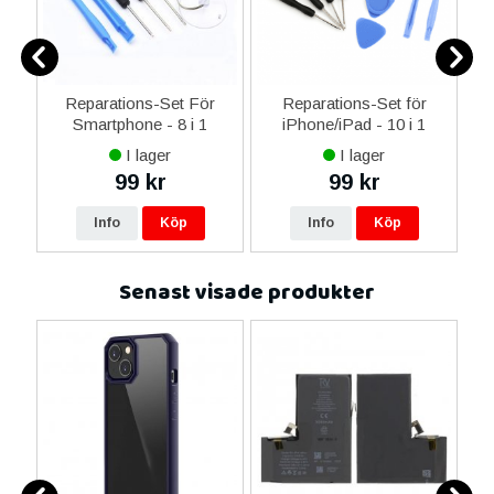
er
Reparations-Set För
Reparations-Set för
Smartphone - 8 i 1
iPhone/iPad - 10 i 1
M
I lager
I lager
99 kr
99 kr
Info
Köp
Info
Köp
Senast visade produkter