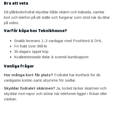
Bra att veta
Ett plånboksfodral skyddar både skärm och baksida, samlar
kort och telefon på ett ställe och fungerar som stöd när du tittar
på video.
Varför köpa hos Teknikhouse?
Snabb leverans 1–3 vardagar med PostNord & DHL
Fri frakt över 999 kr
30 dagars öppet köp
Kvalitetstestade delar & svensk kundsupport
Vanliga frågor
Hur många kort får plats?
Fodralet har kortfack för de
vanligaste korten samt utrymme för sedlar.
Skyddar fodralet skärmen?
Ja, locket täcker skärmen och
skyddar mot repor och stötar när telefonen ligger i fickan eller
väskan.