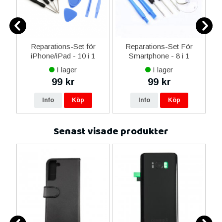
Reparations-Set för
Reparations-Set För
 i
iPhone/iPad - 10 i 1
Smartphone - 8 i 1
M
I lager
I lager
99 kr
99 kr
Info
Köp
Info
Köp
Senast visade produkter