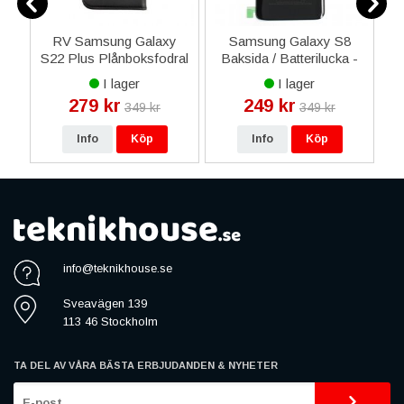
da
RV Samsung Galaxy
Samsung Galaxy S8
H
S22 Plus Plånboksfodral
Baksida / Batterilucka -
med Magnet - Svart
Svart
I lager
I lager
279 kr
249 kr
349 kr
349 kr
Info
Köp
Info
Köp
info@teknikhouse.se
Sveavägen 139
113 46 Stockholm
TA DEL AV VÅRA BÄSTA ERBJUDANDEN & NYHETER