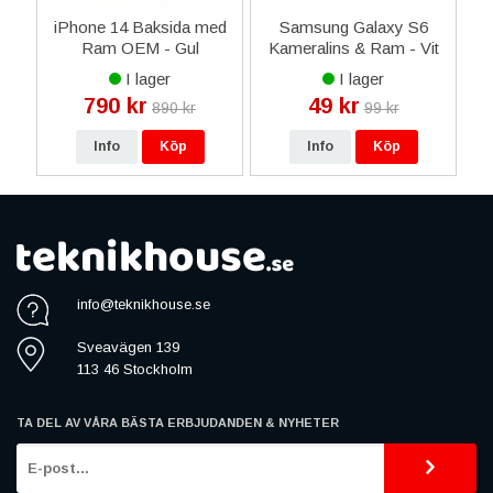
1
iPhone 14 Baksida med
Samsung Galaxy S6
Ram OEM - Gul
Kameralins & Ram - Vit
I lager
I lager
790 kr
49 kr
890 kr
99 kr
Info
Köp
Info
Köp
info@teknikhouse.se
Sveavägen 139
113 46 Stockholm
TA DEL AV VÅRA BÄSTA ERBJUDANDEN & NYHETER