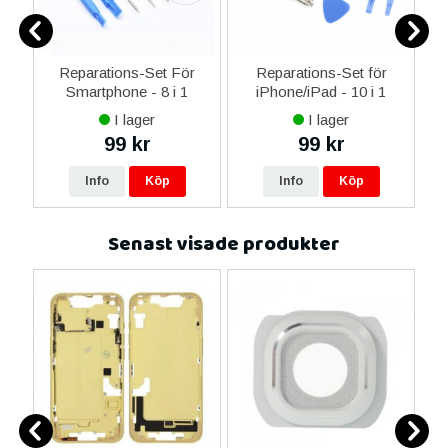
er
Reparations-Set För
Reparations-Set för
Smartphone - 8 i 1
iPhone/iPad - 10 i 1
M
I lager
I lager
99 kr
99 kr
Info
Köp
Info
Köp
Senast visade produkter