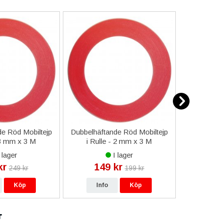
e Röd Mobiltejp
Dubbelhäftande Röd Mobiltejp
ESD-Armb
 3 mm x 3 M
i Rulle - 2 mm x 3 M
a
 lager
I lager
kr
149 kr
9
249 kr
199 kr
Köp
Info
Köp
In
r