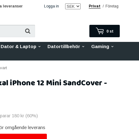
 leveranser
Logga in
Privat
/
Företag
0
st
Dator & Laptop
Datortillbehör
Gaming
vart
kal iPhone 12 Mini SandCover -
sparar
180 kr
(
60
%)
 för omgående leverans