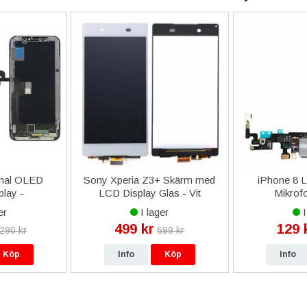
inal OLED
Sony Xperia Z3+ Skärm med
iPhone 8 L
lay -
LCD Display Glas - Vit
Mikrofo
ranti
er
I lager
I
499 kr
129 
 290 kr
699 kr
Köp
Info
Köp
Info