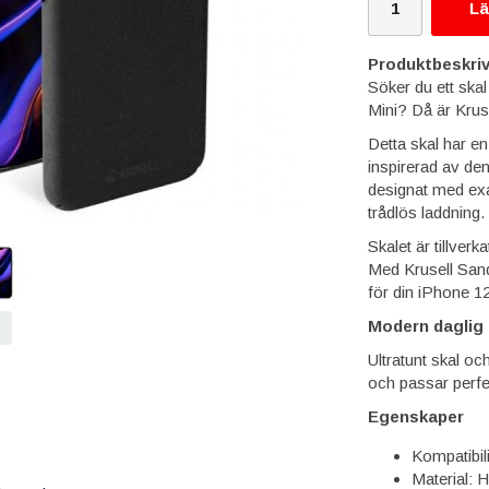
Lä
Produktbeskriv
Söker du ett skal
Mini? Då är Kruse
Detta skal har en
inspirerad av de
designat med exa
trådlös laddning.
Skalet är tillverk
Med Krusell Sand
för din iPhone 12
Modern daglig
Ultratunt skal och
och passar perfek
Egenskaper
Kompatibili
Material: H