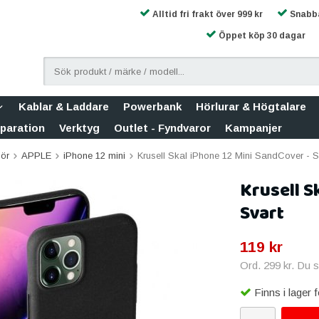
Alltid fri frakt över 999 kr
Snabba
Öppet köp 30 dagar
Kablar & Laddare
Powerbank
Hörlurar & Högtalare
eparation
Verktyg
Outlet - Fyndvaror
Kampanjer
hör
APPLE
iPhone 12 mini
Krusell Skal iPhone 12 Mini SandCover - S
Krusell S
Svart
119 kr
Ord.
299 kr
. Du 
Finns i lager