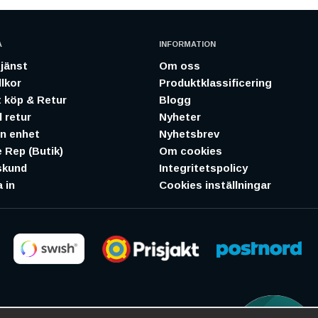
A
INFORMATION
jänst
Om oss
lkor
Produktklassificering
 köp & Retur
Blogg
 retur
Nyheter
in enhet
Nyhetsbrev
 Rep (Butik)
Om cookies
skund
Integritetspolicy
 in
Cookies inställningar