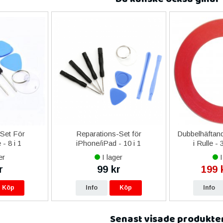
-Set För
Reparations-Set för
Dubbelhäftand
- 8 i 1
iPhone/iPad - 10 i 1
i Rulle -
er
I lager
I
r
99 kr
199 
Köp
Info
Köp
Info
Senast visade produkte