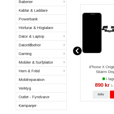
Batterier
Kablar & Laddare
Powerbank
Hörlurar & Högtalare
Dator & Laptop
Datortillbehör
Gaming
Mobiler & Surfplattor
Skärm
iPhone 13 Pro Max
iPhone X Orig
Hem & Fritid
s -
Baksida/Batterilucka OEM -
Skärm Disp
Svart
Blå
Livstidsga
I lager
I lag
Mobilreparation
249 kr
890 kr
kr
299 kr
1
Verktyg
p
Info
Köp
Info
Outlet - Fyndvaror
Kampanjer