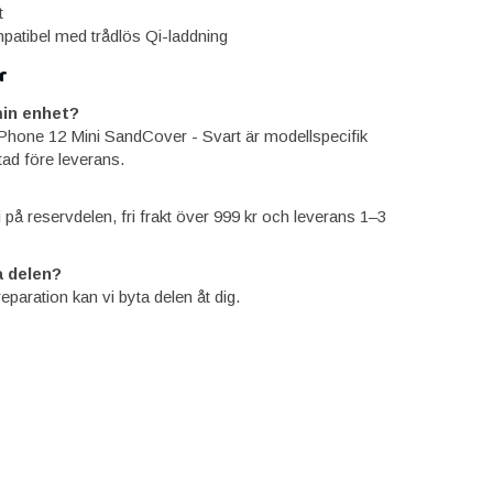
t
patibel med trådlös Qi-laddning
r
in enhet?
 iPhone 12 Mini SandCover - Svart är modellspecifik
tad före leverans.
ti på reservdelen, fri frakt över 999 kr och leverans 1–3
 delen?
reparation kan vi byta delen åt dig.