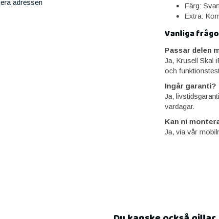
iera adressen
Färg: Svar
Extra: Kom
Vanliga frågo
Passar delen m
Ja, Krusell Skal
och funktionstes
Ingår garanti?
Ja, livstidsgaran
vardagar.
Kan ni montera
Ja, via vår mobil
Du kanske också gillar