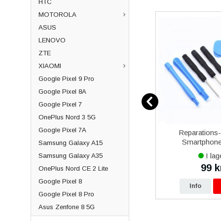
HTC
MOTOROLA
ASUS
LENOVO
ZTE
XIAOMI
Google Pixel 9 Pro
Google Pixel 8A
Google Pixel 7
OnePlus Nord 3 5G
Google Pixel 7A
12
Samsung Galaxy Xcover 5
Reparations
vart
Batteri Original
Smartphone 
Samsung Galaxy A15
I lager
I lag
Samsung Galaxy A35
479 kr
99 k
0 kr
490 kr
OnePlus Nord CE 2 Lite
Google Pixel 8
p
Info
Köp
Info
Google Pixel 8 Pro
Asus Zenfone 8 5G