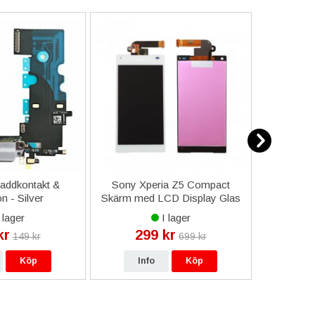
addkontakt &
Sony Xperia Z5 Compact
ESD Pinc
n - Silver
Skärm med LCD Display Glas
- Vit
 lager
I lager
kr
299 kr
29
149 kr
699 kr
Köp
Info
Köp
In