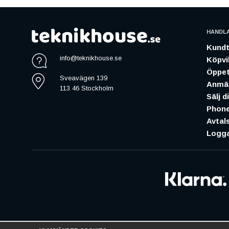
HANDL
Kundt
info@teknikhouse.se
Köpvil
Öppet
Sveavägen 139
Anmäl
113 46 Stockholm
Sälj d
Phone
Avtal
Logga