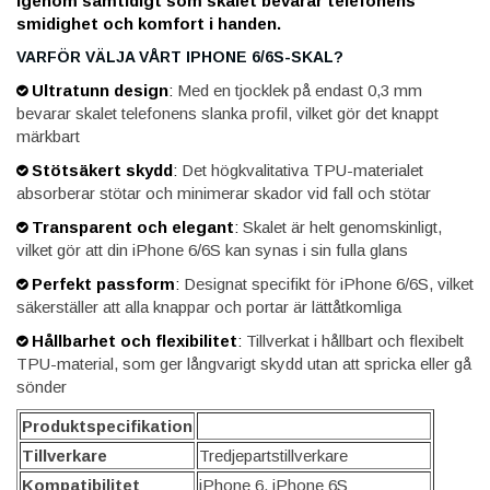
igenom samtidigt som skalet bevarar telefonens
smidighet och komfort i handen.
VARFÖR VÄLJA VÅRT IPHONE 6/6S-SKAL?
Ultratunn design
:
Med en tjocklek på endast 0,3 mm
bevarar skalet telefonens slanka profil, vilket gör det knappt
märkbart
Stötsäkert skydd
:
Det högkvalitativa TPU-materialet
absorberar stötar och minimerar skador vid fall och stötar
Transparent och elegant
:
Skalet är helt genomskinligt,
vilket gör att din iPhone 6/6S kan synas i sin fulla glans
Perfekt passform
:
Designat specifikt för iPhone 6/6S, vilket
säkerställer att alla knappar och portar är lättåtkomliga
Hållbarhet och flexibilitet
:
Tillverkat i hållbart och flexibelt
TPU-material, som ger långvarigt skydd utan att spricka eller gå
sönder
Produktspecifikation
Tillverkare
Tredjepartstillverkare
Kompatibilitet
iPhone 6, iPhone 6S