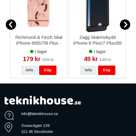
6
Richmond & Finch Skal
Zagg Skärmskydd
-
iPhone 6/6S/7/8 Plus -
iPhone 8 Plus/7 Plus/6S
Fjädrar
Plus/6 Plus
I lager
I lager
InvisibleSHIELD Glass+
179 kr
49 kr
399 kr
149 kr
Privacy
Info
Köp
Info
Köp
info@teknikhouse.se
Sveavägen 139
113 46 Stockholm