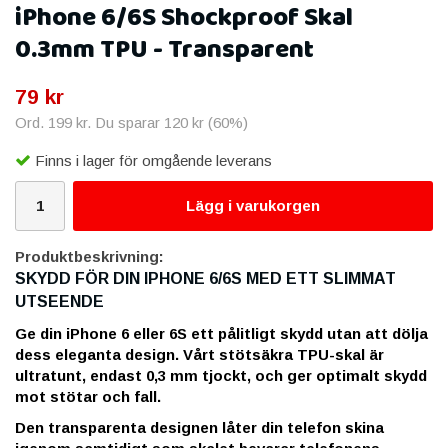
iPhone 6/6S Shockproof Skal
0.3mm TPU - Transparent
79 kr
Ord.
199 kr
. Du sparar
120 kr
(
60
%)
Finns i lager för omgående leverans
Lägg i varukorgen
Produktbeskrivning:
SKYDD FÖR DIN IPHONE 6/6S MED ETT SLIMMAT
UTSEENDE
Ge din iPhone 6 eller 6S ett pålitligt skydd utan att dölja
dess eleganta design. Vårt stötsäkra TPU-skal är
ultratunt, endast 0,3 mm tjockt, och ger optimalt skydd
mot stötar och fall.
Den transparenta designen låter din telefon skina