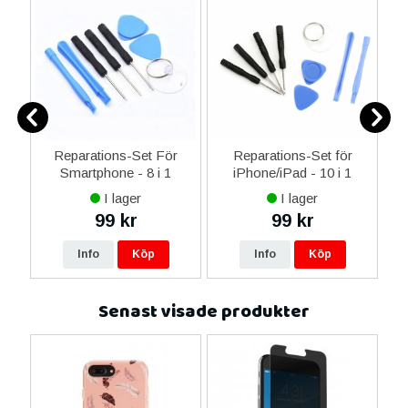
er
Reparations-Set För
Reparations-Set för
Smartphone - 8 i 1
iPhone/iPad - 10 i 1
M
I lager
I lager
99 kr
99 kr
Info
Köp
Info
Köp
Senast visade produkter