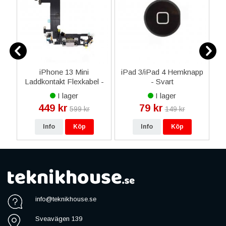
s
iPhone 13 Mini
iPad 3/iPad 4 Hemknapp
Laddkontakt Flexkabel -
- Svart
Vit
I lager
I lager
449 kr
79 kr
599 kr
149 kr
Info
Köp
Info
Köp
info@teknikhouse.se
Sveavägen 139