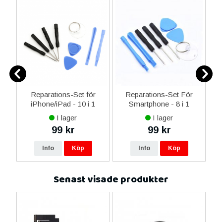
Reparations-Set för
Reparations-Set För
 i
iPhone/iPad - 10 i 1
Smartphone - 8 i 1
M
I lager
I lager
99 kr
99 kr
Info
Köp
Info
Köp
Senast visade produkter