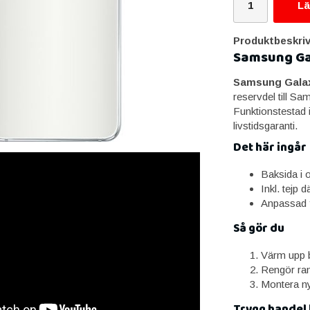
Lä
Produktbeskriv
Samsung Gal
Samsung Galaxy
reservdel till S
Funktionstestad 
livstidsgaranti.
Det här ingår
Baksida i or
Inkl. tejp d
Anpassad 
Så gör du
Värm upp b
Rengör ram
Montera ny
Trygg handel