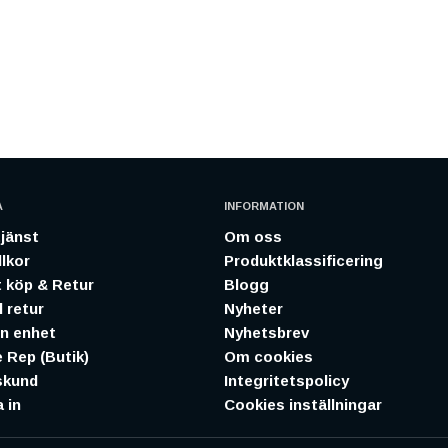
A
INFORMATION
jänst
Om oss
lkor
Produktklassificering
 köp & Retur
Blogg
 retur
Nyheter
in enhet
Nyhetsbrev
 Rep (Butik)
Om cookies
skund
Integritetspolicy
 in
Cookies inställningar