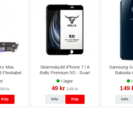
Pro Max
Skärmskydd iPhone 7 / 8
Samsung Ga
d Flexkabel
Bulls Premium 5D - Svart
Baksida G
 Lila
er
I lager
I
49 kr
149 
99 kr
149 kr
Köp
Info
Köp
Info