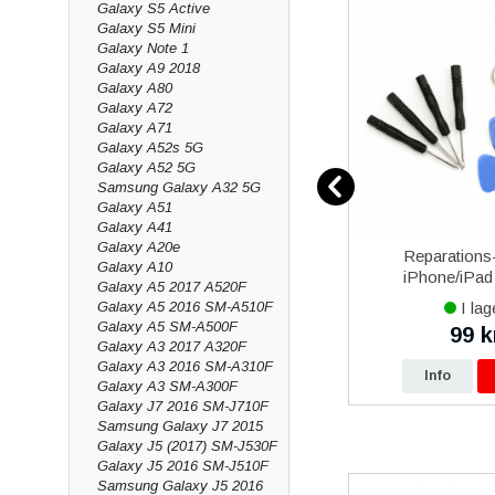
Galaxy S5 Active
Galaxy S5 Mini
Galaxy Note 1
Galaxy A9 2018
Galaxy A80
Galaxy A72
Galaxy A71
Galaxy A52s 5G
Galaxy A52 5G
Samsung Galaxy A32 5G
Galaxy A51
Galaxy A41
Galaxy A20e
immer
Champion kabel USB-C till
Reparations-
Galaxy A10
Lightning 1m Ladd & Synk -
iPhone/iPad 
Galaxy A5 2017 A520F
Vit
I lager
I lag
Galaxy A5 2016 SM-A510F
Galaxy A5 SM-A500F
149 kr
99 k
kr
249 kr
Galaxy A3 2017 A320F
Galaxy A3 2016 SM-A310F
p
Info
Köp
Info
Galaxy A3 SM-A300F
Galaxy J7 2016 SM-J710F
Samsung Galaxy J7 2015
Galaxy J5 (2017) SM-J530F
Galaxy J5 2016 SM-J510F
Samsung Galaxy J5 2016