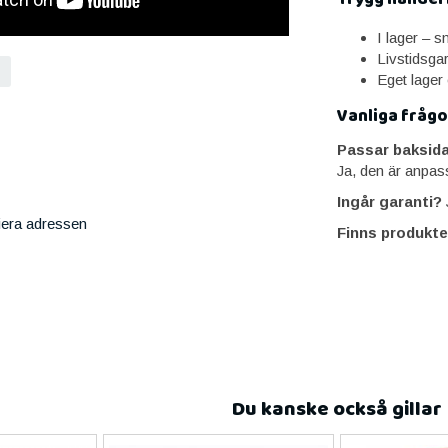
I lager – 
Livstidsga
Eget lager
Vanliga frågo
Passar baksid
Ja, den är anpa
Ingår garanti?
J
iera adressen
Finns produkte
Du kanske också gillar