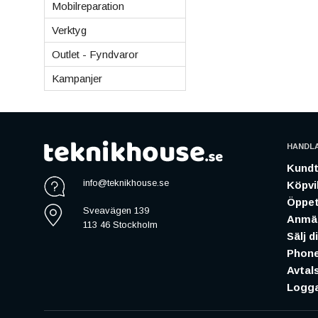
Mobilreparation
Verktyg
Outlet - Fyndvaror
Kampanjer
HANDL
Kundt
info@teknikhouse.se
Köpvil
Öppet
Sveavägen 139
Anmäl
113 46 Stockholm
Sälj d
Phone
Avtal
Logga