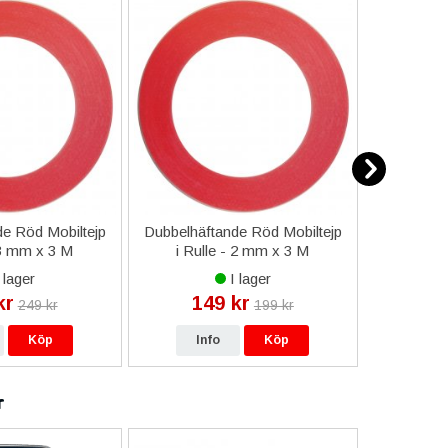
e Röd Mobiltejp
Dubbelhäftande Röd Mobiltejp
ESD-Armb
 3 mm x 3 M
i Rulle - 2 mm x 3 M
a
 lager
I lager
kr
149 kr
9
249 kr
199 kr
Köp
Info
Köp
In
r