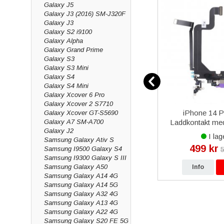
Galaxy J5
Galaxy J3 (2016) SM-J320F
Galaxy J3
Galaxy S2 i9100
Galaxy Alpha
Galaxy Grand Prime
Galaxy S3
Galaxy S3 Mini
Galaxy S4
Galaxy S4 Mini
Galaxy Xcover 6 Pro
Galaxy Xcover 2 S7710
Max
Champion Samsung Tab S6
iPhone 14 
Galaxy Xcover GT-S5690
Galaxy A7 SM-A700
- Svart
10.5" Skärmskydd Premium
Laddkontakt me
Galaxy J2
Original -
I lager
I lag
Samsung Galaxy Ativ S
149 kr
499 kr
Samsung I9500 Galaxy S4
kr
299 kr
5
Samsung I9300 Galaxy S III
Samsung Galaxy A50
p
Info
Köp
Info
Samsung Galaxy A14 4G
Samsung Galaxy A14 5G
Samsung Galaxy A32 4G
Samsung Galaxy A13 4G
Samsung Galaxy A22 4G
Samsung Galaxy S20 FE 5G