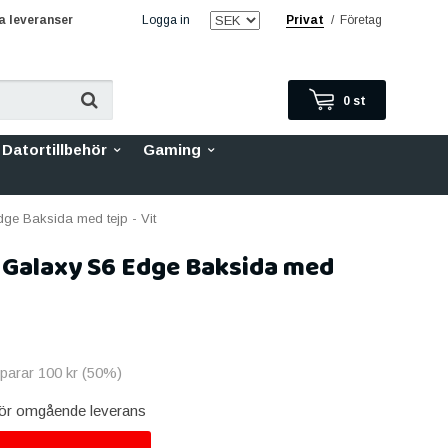
 leveranser
Logga in
Privat
/
Företag
0
st
Datortillbehör
Gaming
e Baksida med tejp - Vit
Galaxy S6 Edge Baksida med
sparar
100 kr
(
50
%)
 för omgående leverans