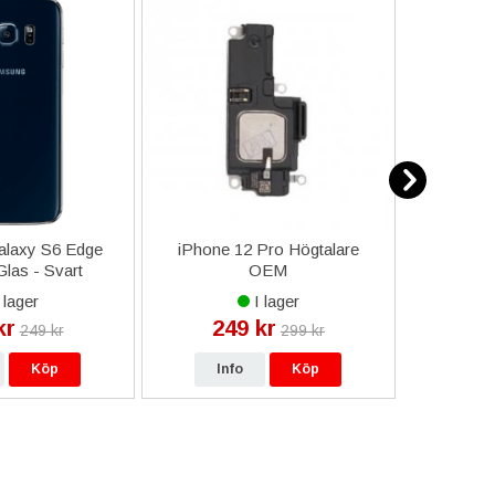
laxy S6 Edge
iPhone 12 Pro Högtalare
Richmond
las - Svart
OEM
iPhone
Go
 lager
I lager
kr
249 kr
17
249 kr
299 kr
Köp
Info
Köp
In