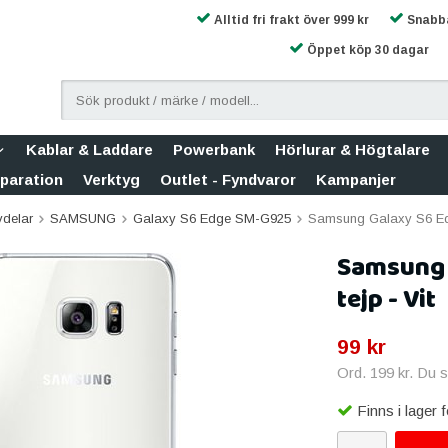
Alltid fri frakt över 999 kr
Snabba
Öppet köp 30 dagar
Kablar & Laddare
Powerbank
Hörlurar & Högtalare
eparation
Verktyg
Outlet - Fyndvaror
Kampanjer
vdelar
SAMSUNG
Galaxy S6 Edge SM-G925
Samsung Galaxy S6 Edg
Samsung 
tejp - Vit
99 kr
Ord.
199 kr
. Du 
Finns i lager