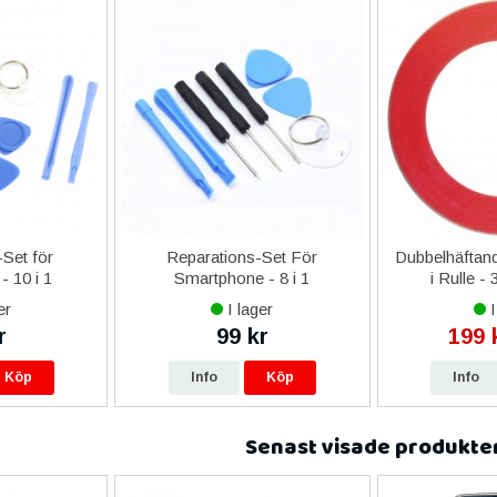
Set för
Reparations-Set För
Dubbelhäftand
- 10 i 1
Smartphone - 8 i 1
i Rulle -
er
I lager
I
r
99 kr
199 
Köp
Info
Köp
Info
Senast visade produkte