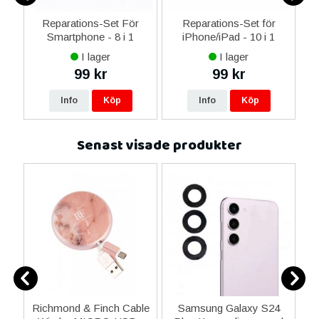
er
Reparations-Set För
Reparations-Set för
Smartphone - 8 i 1
iPhone/iPad - 10 i 1
M
I lager
I lager
99 kr
99 kr
Info
Köp
Info
Köp
Senast visade produkter
ns
Richmond & Finch Cable
Samsung Galaxy S24