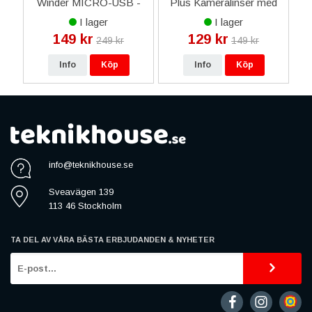
Winder MICRO-USB -
Plus Kameralinser med
Rosa Marmor
tejp
I lager
I lager
149 kr
129 kr
249 kr
149 kr
Info
Köp
Info
Köp
info@teknikhouse.se
Sveavägen 139
113 46 Stockholm
TA DEL AV VÅRA BÄSTA ERBJUDANDEN & NYHETER