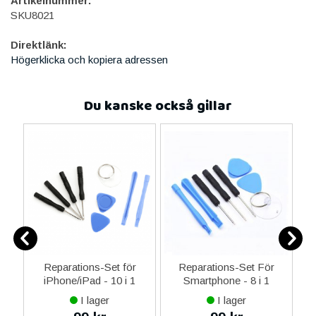
Artikelnummer:
SKU8021
Direktlänk:
Högerklicka och kopiera adressen
Du kanske också gillar
-C
Reparations-Set för
Reparations-Set För
 &
iPhone/iPad - 10 i 1
Smartphone - 8 i 1
M
I lager
I lager