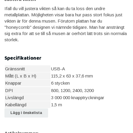
Ifall du vill justera vikten så kan du ta loss den undre
metallplattan. Möjligheten visar bara hur pass stort fokus just
vikten är för denna musen. Förutom plattan har du
"honeycomb" designen vi nämnde tidigare. Man har ansträngt
sig extra för att se till så musen är oerhört lätt trots sin normala
storlek.
Specifikationer
Gränssnitt
USB-A
Mått (L x B x H)
115,2 x 63 x 37,6 mm
Knappar
6 stycken
DPI
800, 1200, 2400, 3200
Livslängd
3 000 000 knapptryckningar
Kabellängd
1,5 m
Lägg i önskelista