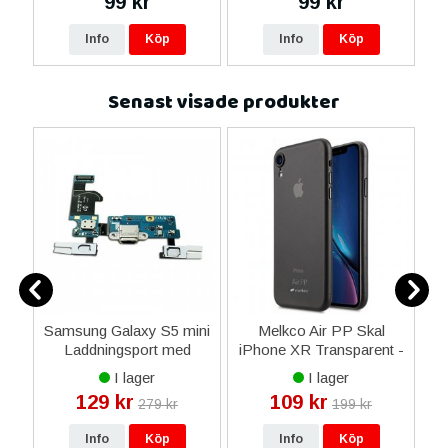
99 kr
99 kr
Info
Köp
Info
Köp
Senast visade produkter
e
Samsung Galaxy S5 mini
Melkco Air PP Skal
 -
Laddningsport med
iPhone XR Transparent -
Flexkabel - (SM-G800F)
Svart
F
I lager
I lager
129 kr
109 kr
279 kr
199 kr
Info
Köp
Info
Köp