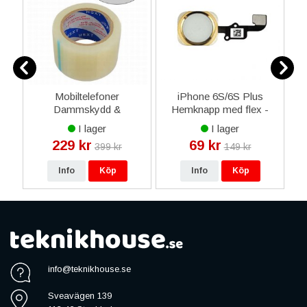
ED
Mobiltelefoner
iPhone 6S/6S Plus
i
Dammskydd &
Hemknapp med flex -
Antistatisk Skyddsfilm -
Guld
I lager
I lager
Genomskinling 8 cm
229 kr
69 kr
399 kr
149 kr
Info
Köp
Info
Köp
info@teknikhouse.se
Sveavägen 139