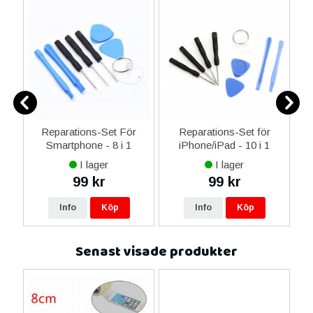
er
Reparations-Set För
Reparations-Set för
Smartphone - 8 i 1
iPhone/iPad - 10 i 1
M
I lager
I lager
99 kr
99 kr
Info
Köp
Info
Köp
Senast visade produkter