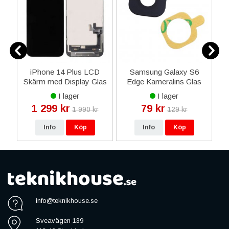
iPhone 14 Plus LCD
Samsung Galaxy S6
i
l
Skärm med Display Glas
Edge Kameralins Glas
n
In-Cell JK - Svart
med Tejp - Svart
I lager
I lager
1 299 kr
79 kr
1 990 kr
129 kr
Info
Köp
Info
Köp
info@teknikhouse.se
Sveavägen 139