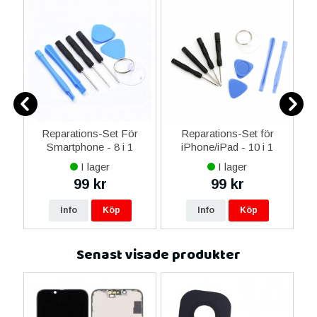
er
Reparations-Set För
Reparations-Set för
Smartphone - 8 i 1
iPhone/iPad - 10 i 1
M
I lager
I lager
99 kr
99 kr
Info
Köp
Info
Köp
Senast visade produkter