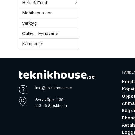
Hem & Fritid
Mobilreparation
Verktyg
Outlet - Fyndvaror
Kampanjer
HANDL
Kundt
info@teknikhouse.se
Köpvil
Öppet
Sveavägen 139
Anmäl
113 46 Stockholm
Sälj d
Phone
Avtal
Logga