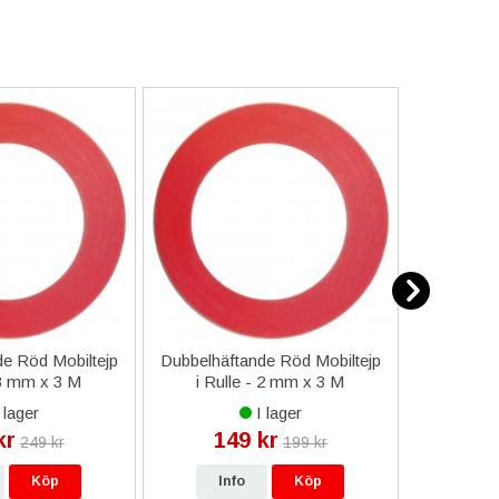
e Röd Mobiltejp
Dubbelhäftande Röd Mobiltejp
ESD-Armb
 3 mm x 3 M
i Rulle - 2 mm x 3 M
a
 lager
I lager
kr
149 kr
9
249 kr
199 kr
Köp
Info
Köp
In