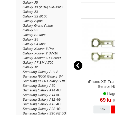
Galaxy J5
Galaxy J3 (2016) SM-J320F
Galaxy J3
Galaxy S2 i9100
Galaxy Alpha
Galaxy Grand Prime
Galaxy S3
Galaxy S3 Mini
Galaxy S4
Galaxy S4 Mini
Galaxy Xcover 6 Pro
Galaxy Xcover 2 S7710
Galaxy Xcover GT-S5690
Galaxy A7 SM-A700
Galaxy J2
Samsung Galaxy Ativ S
Samsung I9500 Galaxy S4
Samsung I9300 Galaxy S III
 med
iPhone 15 Plus iPhone 15
iPhone XR Fra
Samsung Galaxy A50
U -
Pro Max Mophie 3-in-1 USB-
Sensor Hå
Samsung Galaxy A14 4G
A till MicroUSB/USB-
I lager
I lag
Samsung Galaxy A14 5G
C/Lightning Laddningskabel
129 kr
69 kr
Samsung Galaxy A32 4G
kr
199 kr
9
1m - Vit
Samsung Galaxy A13 4G
Samsung Galaxy A22 4G
p
Info
Köp
Info
Samsung Galaxy S20 FE 5G