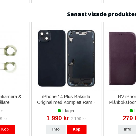
Senast visade produkte
mkamera &
iPhone 14 Plus Baksida
RV iPhon
llare
Original med Komplett Ram -
Plånboksfodra
Svart
er
I lager
I
1 990 kr
279 
9 kr
2 190 kr
Köp
Info
Köp
Info