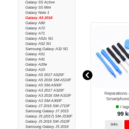
Galaxy S5 Active
Galaxy S5 Mini
Galaxy Note 1
Galaxy A9 2018
Galaxy A80
Galaxy A72
Galaxy A71
Galaxy A52s 5G
Galaxy A52 5G
Samsung Galaxy A32 5G
Galaxy A51
Galaxy A41
Galaxy A20e
Galaxy A10
Galaxy A5 2017 A520F
Galaxy A5 2016 SM-A510F
Galaxy A5 SM-A500F
Galaxy A3 2017 A320F
12
Samsung Galaxy Xcover 5
Reparations
Galaxy A3 2016 SM-A310F
vart
Batteri Original
Smartphone 
Galaxy A3 SM-A300F
Galaxy J7 2016 SM-J710F
I lager
I lag
Samsung Galaxy J7 2015
479 kr
99 k
0 kr
490 kr
Galaxy J5 (2017) SM-J530F
Galaxy J5 2016 SM-J510F
p
Info
Köp
Info
Samsung Galaxy J5 2016