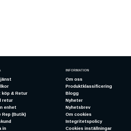
A
INFORMATION
jänst
Om oss
lkor
Produktklassificering
 köp & Retur
Blogg
 retur
Nyheter
in enhet
Nyhetsbrev
 Rep (Butik)
Om cookies
skund
Integritetspolicy
 in
Cookies inställningar