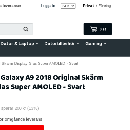
 leveranser
Logga in
Privat
/
Företag
0
st
Dator & Laptop
Datortillbehör
Gaming
l Skärm Display Glas Super AMOLED - Svart
Galaxy A9 2018 Original Skärm
las Super AMOLED - Svart
u sparar
200 kr
(
13
%)
 för omgående leverans