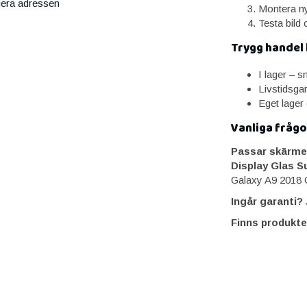
iera adressen
Montera ny
Testa bild 
Trygg handel
I lager – 
Livstidsga
Eget lager
Vanliga frågo
Passar skärme
Display Glas 
Galaxy A9 2018 
Ingår garanti?
J
Finns produkte