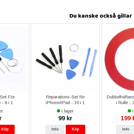
Du kanske också gillar
-Set För
Reparations-Set för
Dubbelhäftand
- 8 i 1
iPhone/iPad - 10 i 1
i Rulle -
er
I lager
I
r
99 kr
199 
Köp
Info
Köp
Info