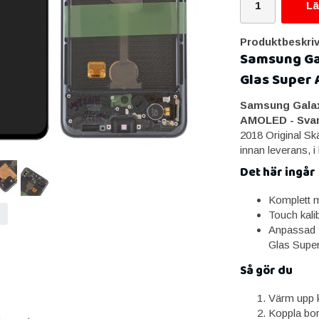
Lä
Produktbeskriv
Samsung Gal
Glas Super 
Samsung Galaxy
AMOLED - Svar
2018 Original S
innan leverans, i
Det här ingår
Komplett m
Touch kali
Anpassad 
Glas Sup
Så gör du
Värm upp k
Koppla bor