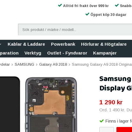
Alltid fri frakt över 999 kr
Snabba
Öppet köp 30 dagar
Kablar & Laddare
Powerbank
Hörlurar & Högtalare
eparation
Verktyg
Outlet - Fyndvaror
Kampanjer
vdelar
SAMSUNG
Galaxy A9 2018
Samsung Galaxy A9 2018 Origina
Samsung 
Display G
1 290 kr
Ord.
1 490 kr
. D
Finns i lager