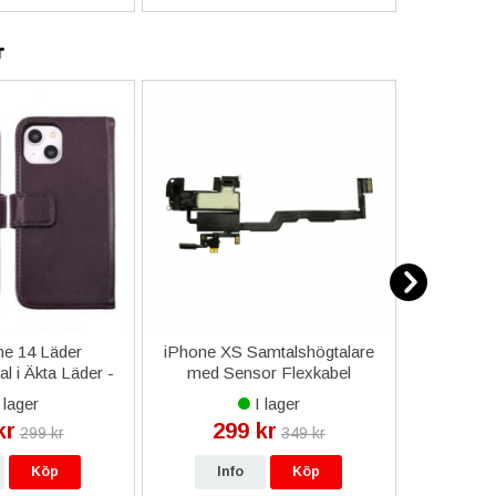
r
e 14 Läder
iPhone XS Samtalshögtalare
iPhone 1
l i Äkta Läder -
med Sensor Flexkabel
Komp
Lila
 lager
I lager
kr
299 kr
1 6
299 kr
349 kr
Köp
Info
Köp
In