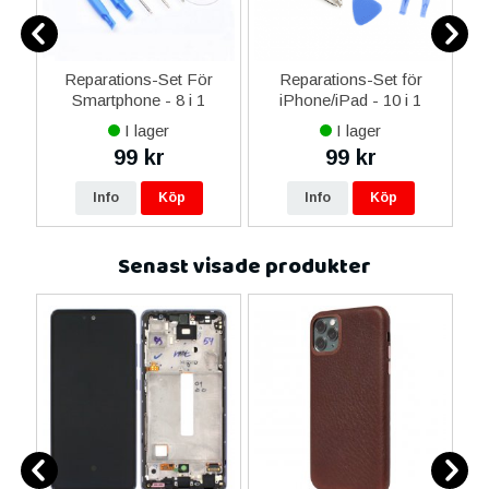
er
Reparations-Set För
Reparations-Set för
Smartphone - 8 i 1
iPhone/iPad - 10 i 1
M
I lager
I lager
99 kr
99 kr
Info
Köp
Info
Köp
Senast visade produkter