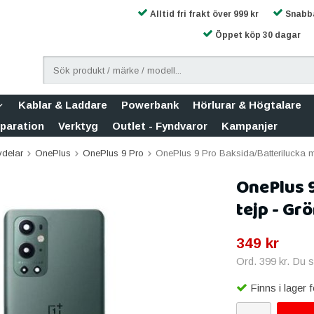
Alltid fri frakt över 999 kr
Snabba
Öppet köp 30 dagar
Kablar & Laddare
Powerbank
Hörlurar & Högtalare
eparation
Verktyg
Outlet - Fyndvaror
Kampanjer
vdelar
OnePlus
OnePlus 9 Pro
OnePlus 9 Pro Baksida/Batterilucka m
OnePlus 
tejp - Gr
349 kr
Ord.
399 kr
. Du 
Finns i lager