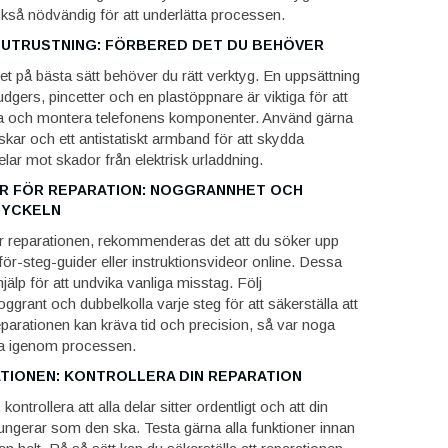
ckså nödvändig för att underlätta processen.
UTRUSTNING: FÖRBERED DET DU BEHÖVER
tet på bästa sätt behöver du rätt verktyg. En uppsättning
dgers, pincetter och en plastöppnare är viktiga för att
a och montera telefonens komponenter. Använd gärna
skar och ett antistatiskt armband för att skydda
elar mot skador från elektrisk urladdning.
R FÖR REPARATION: NOGGRANNHET OCH
NYCKELN
r reparationen, rekommenderas det att du söker upp
för-steg-guider eller instruktionsvideor online. Dessa
 hjälp för att undvika vanliga misstag. Följ
oggrant och dubbelkolla varje steg för att säkerställa att
. Reparationen kan kräva tid och precision, så var noga
ta igenom processen.
TIONEN: KONTROLLERA DIN REPARATION
 kontrollera att alla delar sitter ordentligt och att din
ngerar som den ska. Testa gärna alla funktioner innan