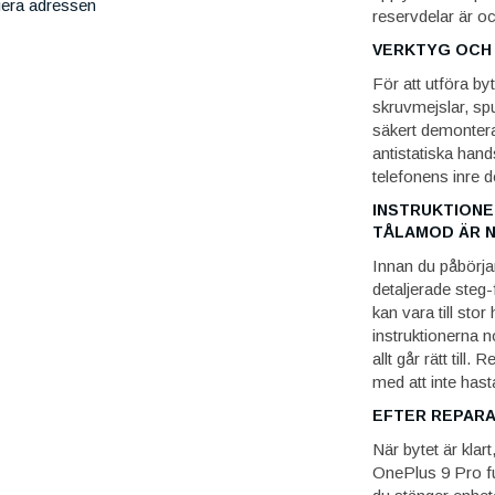
iera adressen
reservdelar är o
VERKTYG OCH 
För att utföra by
skruvmejslar, spu
säkert demonter
antistatiska hand
telefonens inre d
INSTRUKTIONE
TÅLAMOD ÄR 
Innan du påbörja
detaljerade steg-
kan vara till stor
instruktionerna n
allt går rätt till
med att inte has
EFTER REPARA
När bytet är klart,
OnePlus 9 Pro fu