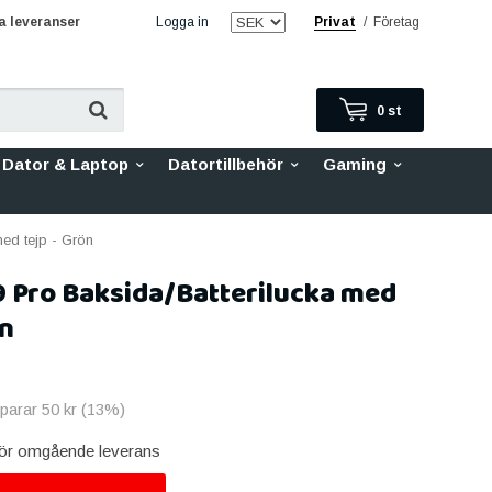
 leveranser
Logga in
Privat
/
Företag
0
st
Dator & Laptop
Datortillbehör
Gaming
ed tejp - Grön
9 Pro Baksida/Batterilucka med
ön
sparar
50 kr
(
13
%)
 för omgående leverans