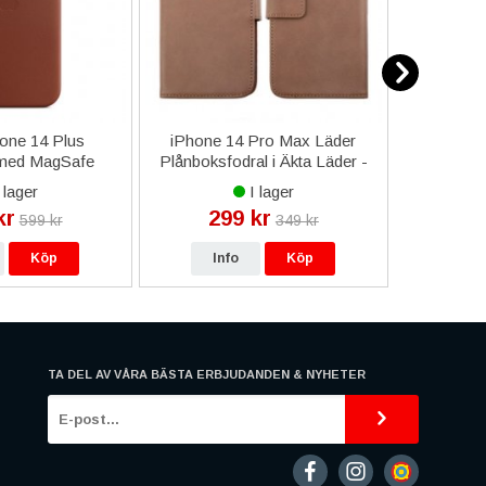
one 14 Plus
iPhone 14 Pro Max Läder
iPhone 1
 med MagSafe
Plånboksfodral i Äkta Läder -
Glas med 
l - Umber
Brun
 lager
I lager
kr
299 kr
27
599 kr
349 kr
Köp
Info
Köp
In
TA DEL AV VÅRA BÄSTA ERBJUDANDEN & NYHETER