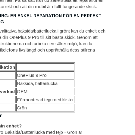
n helt. På så sätt kan du säkerställa att reparationen
rrekt och att din mobil är i fullt fungerande skick.
NG: EN ENKEL REPARATION FÖR EN PERFEKT
NG
itativa baksida/batterilucka i grönt kan du enkelt och
la din OnePlus 9 Pro till sitt bästa skick. Genom att
struktionerna och arbeta i en säker miljö, kan du
ltelefons livslängd och upprätthålla dess stilrena
ikation
OnePlus 9 Pro
Baksida, batterilucka
lverkad
OEM
Förmonterad tejp med klister
Grön
r
in enhet?
o Baksida/Batterilucka med tejp - Grön är