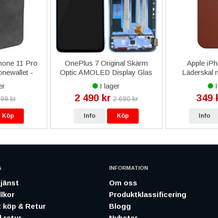
hone 11 Pro
OnePlus 7 Original Skärm
Apple iPh
newallet -
Optic AMOLED Display Glas
Läderskal
e
Komplett - Blå
Origina
er
I lager
I
2 490 kr
349 
99 kr
2 690 kr
Köp
Info
Köp
Info
A
INFORMATION
jänst
Om oss
lkor
Produktklassificering
 köp & Retur
Blogg
 retur
Nyheter