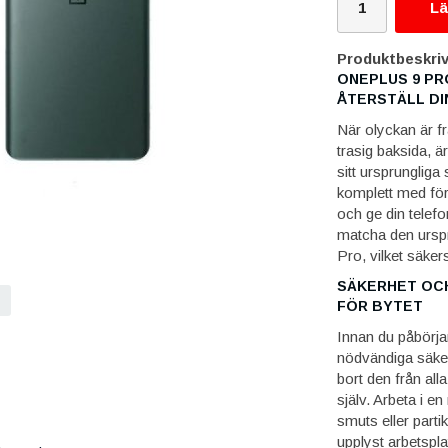
Lä
Produktbeskriv
ONEPLUS 9 PR
ÅTERSTÄLL DI
När olyckan är f
trasig baksida, är
sitt ursprungliga
komplett med för
och ge din telefo
matcha den urspr
Pro, vilket säker
SÄKERHET OCH
FÖR BYTET
Innan du påbörjar 
nödvändiga säker
bort den från all
själv. Arbeta i en
smuts eller parti
upplyst arbetspla