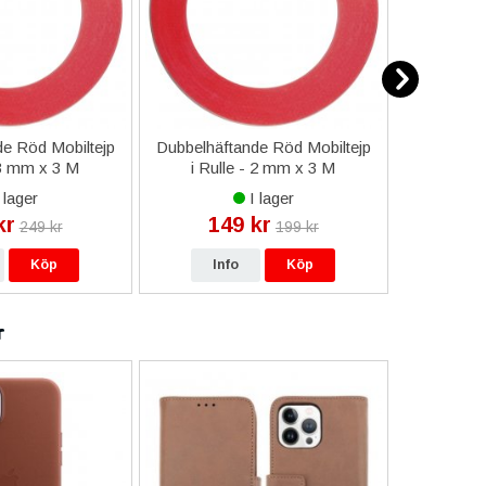
e Röd Mobiltejp
Dubbelhäftande Röd Mobiltejp
ESD-Armb
 3 mm x 3 M
i Rulle - 2 mm x 3 M
a
 lager
I lager
kr
149 kr
9
249 kr
199 kr
Köp
Info
Köp
In
r