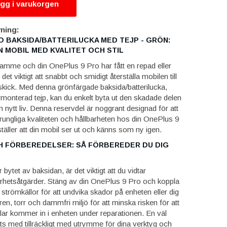
gg i varukorgen
ning:
O BAKSIDA/BATTERILUCKA MED TEJP - GRÖN:
N MOBIL MED KVALITET OCH STIL
ramme och din OnePlus 9 Pro har fått en repad eller
 det viktigt att snabbt och smidigt återställa mobilen till
 skick. Med denna grönfärgade baksida/batterilucka,
monterad tejp, kan du enkelt byta ut den skadade delen
n nytt liv. Denna reservdel är noggrant designad för att
ungliga kvaliteten och hållbarheten hos din OnePlus 9
ställer att din mobil ser ut och känns som ny igen.
 FÖRBEREDELSER: SÅ FÖRBEREDER DU DIG
bytet av baksidan, är det viktigt att du vidtar
hetsåtgärder. Stäng av din OnePlus 9 Pro och koppla
a strömkällor för att undvika skador på enheten eller dig
 ren, torr och dammfri miljö för att minska risken för att
klar kommer in i enheten under reparationen. En väl
ts med tillräckligt med utrymme för dina verktyg och