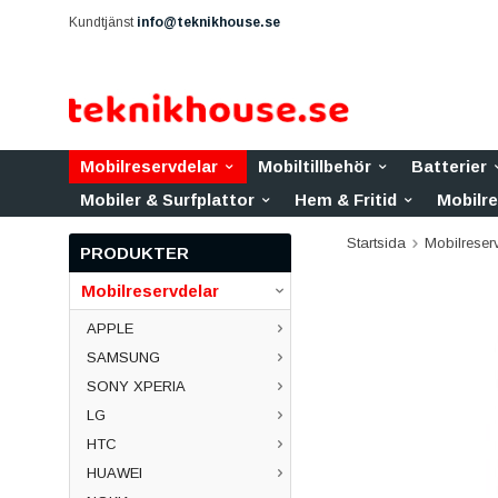
Kundtjänst
info@teknikhouse.se
Mobilreservdelar
Mobiltillbehör
Batterier
Mobiler & Surfplattor
Hem & Fritid
Mobilr
Startsida
Mobilreser
PRODUKTER
Mobilreservdelar
APPLE
SAMSUNG
SONY XPERIA
LG
HTC
HUAWEI