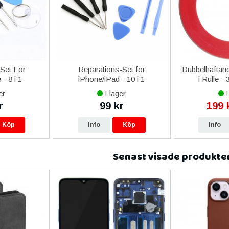
-Set För
Reparations-Set för
Dubbelhäftand
- 8 i 1
iPhone/iPad - 10 i 1
i Rulle -
er
I lager
I
r
99 kr
199 
Köp
Info
Köp
Info
Senast visade produkte