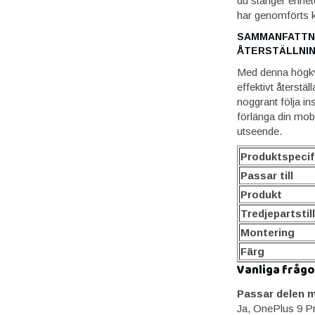
du stänger enhete
har genomförts ko
SAMMANFATTNI
ÅTERSTÄLLNI
Med denna högkval
effektivt återstäl
noggrant följa in
förlänga din mobi
utseende.
Produktspecif
Passar till
Produkt
Tredjepartstil
Montering
Färg
Vanliga frågo
Passar delen m
Ja, OnePlus 9 Pr