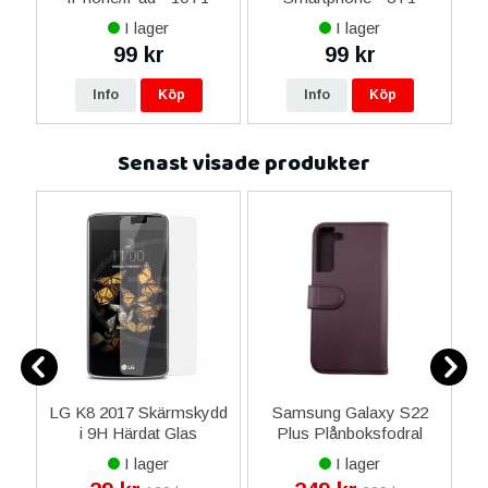
ax
I lager
I lager
ne
99 kr
99 kr
16
Info
Köp
Info
Köp
Senast visade produkter
7
LG K8 2017 Skärmskydd
Samsung Galaxy S22
i 9H Härdat Glas
Plus Plånboksfodral
C
med Magnet - Mörklila
I lager
I lager