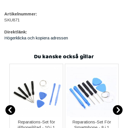
Artikelnummer:
SKU871
Direktlänk:
Högerklicka och kopiera adressen
Du kanske också gillar
ne
Reparations-Set för
Reparations-Set För
14
iPhone/iPad - 10 i 1
Smartphone - 8 i 1
M