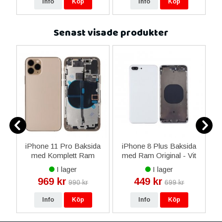
Info
Köp
Info
Köp
Senast visade produkter
7
iPhone 11 Pro Baksida
iPhone 8 Plus Baksida
S
a-
med Komplett Ram
med Ram Original - Vit
l
Premium OEM - Guld
I lager
I lager
969 kr
449 kr
990 kr
699 kr
Info
Köp
Info
Köp