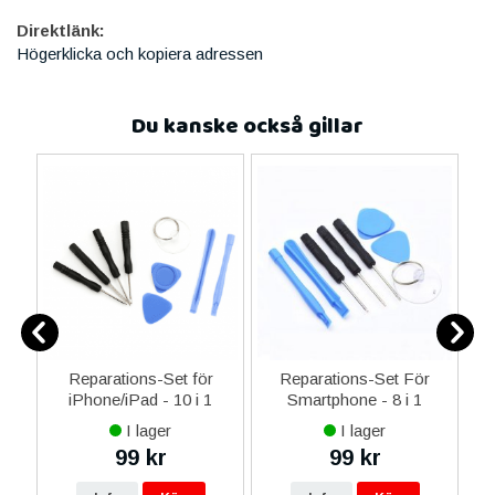
Direktlänk:
Högerklicka och kopiera adressen
Du kanske också gillar
-C
Reparations-Set för
Reparations-Set För
 &
iPhone/iPad - 10 i 1
Smartphone - 8 i 1
M
I lager
I lager
99 kr
99 kr