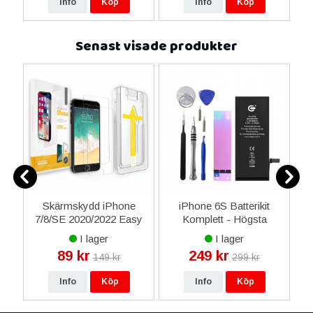
Info
Köp
Info
Köp
Senast visade produkter
are
Skärmskydd iPhone
iPhone 6S Batterikit
7/8/SE 2020/2022 Easy
Komplett - Högsta
App - Premium -
kvalitet
I lager
I lager
Transparent
89 kr
249 kr
149 kr
299 kr
Info
Köp
Info
Köp