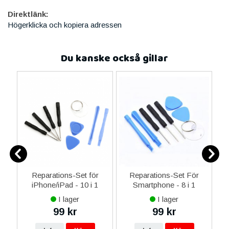
Direktlänk:
Högerklicka och kopiera adressen
Du kanske också gillar
0
Reparations-Set för
Reparations-Set För
ed
iPhone/iPad - 10 i 1
Smartphone - 8 i 1
M
m
I lager
I lager
99 kr
99 kr