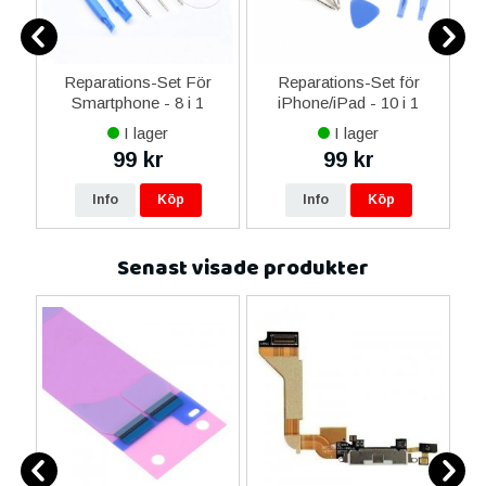
er
Reparations-Set För
Reparations-Set för
Smartphone - 8 i 1
iPhone/iPad - 10 i 1
M
I lager
I lager
99 kr
99 kr
Info
Köp
Info
Köp
Senast visade produkter