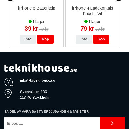
iPhone 8 Batteritejp
iPhone 4 Laddkontakt
i
l
Kabel - Vit
D
å
I lager
I lager
39 kr
79 kr
49 kr
99 kr
Info
Köp
Info
Köp
info@teknikhouse.se
Sveavägen 139
113 46 Stockholm
TA DEL AV VÅRA BÄSTA ERBJUDANDEN & NYHETER